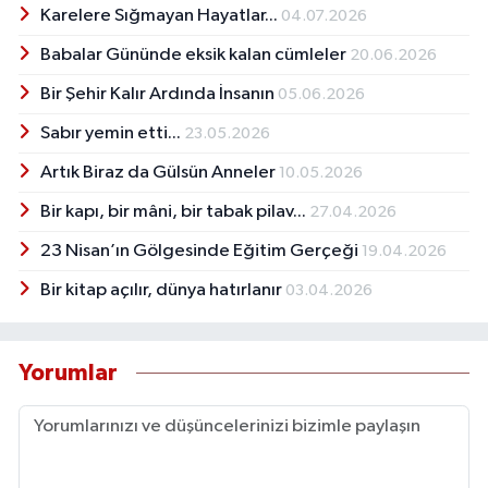
Ortaokulu, Ankara Gülveren Lisesi, Ankara
Karelere Sığmayan Hayatlar...
04.07.2026
Sincan Kız Meslek lisesi, Ankara Ağa Ceylan
İlköğretim Okulu, Ankara Etimesgut Ticaret ve
Babalar Gününde eksik kalan cümleler
20.06.2026
Anadolu Ticaret Lisesinde çalıştıktan sonra
Bir Şehir Kalır Ardında İnsanın
05.06.2026
2005 yılında emekli oldu. Şiir ve öykü
denemeleri bulunuyor. ‘’Harikalar Diyarısın
Sabır yemin etti...
23.05.2026
Türkiye’m’’ şiiri ile özel jüri ödülü aldı. Halen
Artık Biraz da Gülsün Anneler
Ankara’da yaşamaktadır.
10.05.2026
Bir kapı, bir mâni, bir tabak pilav...
27.04.2026
23 Nisan’ın Gölgesinde Eğitim Gerçeği
19.04.2026
Bir kitap açılır, dünya hatırlanır
03.04.2026
Yorumlar