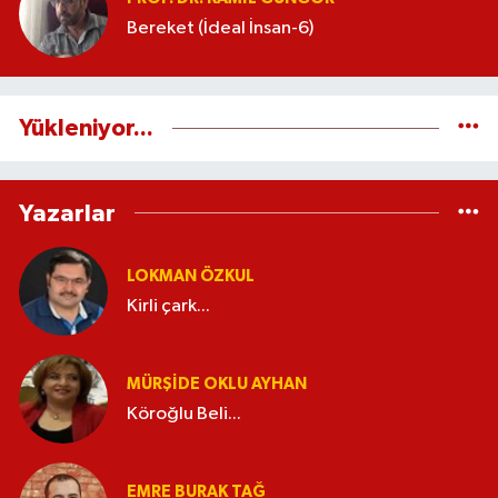
Bereket (İdeal İnsan-6)
Yükleniyor...
Yazarlar
LOKMAN ÖZKUL
Kirli çark...
MÜRŞIDE OKLU AYHAN
Köroğlu Beli...
EMRE BURAK TAĞ