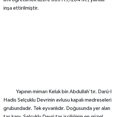
inşa ettirilmiştir.
Yapının mimarı Keluk bin Abdullah'tır. Darü-l
Hadis Selçuklu Devrinin avlusu kapalı medreseleri
grubundadır. Tek eyvanlıdır. Doğusunda yer alan
taş kapı, Selçuklu Devri taş işçiliğinin en güzel