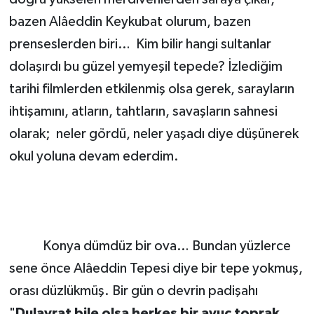
bazen Alâeddin Keykubat olurum, bazen
prenseslerden biri… Kim bilir hangi sultanlar
dolaşırdı bu güzel yemyeşil tepede? İzlediğim
tarihi filmlerden etkilenmiş olsa gerek, sarayların
ihtişamını, atların, tahtların, savaşların sahnesi
olarak; neler gördü, neler yaşadı diye düşünerek
okul yoluna devam ederdim.
Konya dümdüz bir ova… Bundan yüzlerce
sene önce Alâeddin Tepesi diye bir tepe yokmuş,
orası düzlükmüş. Bir gün o devrin padişahı
"
Dulavrat bile olsa herkes bir avuç toprak