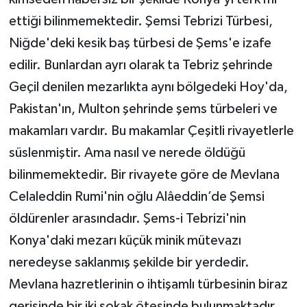
ettiği bilinmemektedir. Şemsi Tebrizi Türbesi,
Niğde'deki kesik baş türbesi de Şems'e izafe
edilir. Bunlardan ayrı olarak ta Tebriz şehrinde
Geçil denilen mezarlıkta aynı bölgedeki Hoy'da,
Pakistan'ın, Multon şehrinde şems türbeleri ve
makamları vardır. Bu makamlar Çeşitli rivayetlerle
süslenmiştir. Ama nasıl ve nerede öldüğü
bilinmemektedir. Bir rivayete göre de Mevlana
Celaleddin Rumi'nin oğlu Alâeddin’de Şemsi
öldürenler arasındadır. Şems-i Tebrizi'nin
Konya'daki mezarı küçük minik mütevazı
neredeyse saklanmış şekilde bir yerdedir.
Mevlana hazretlerinin o ihtişamlı türbesinin biraz
gerisinde bir iki sokak ötesinde bulunmaktadır.