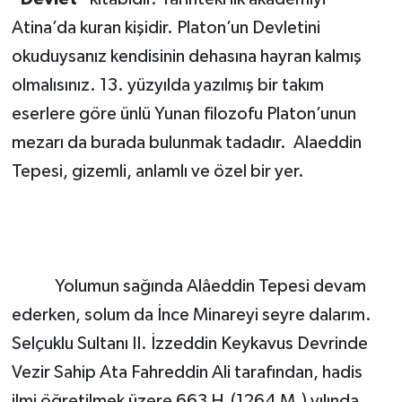
Atina’da kuran kişidir. Platon’un Devletini
okuduysanız kendisinin dehasına hayran kalmış
olmalısınız. 13. yüzyılda yazılmış bir takım
eserlere göre ünlü Yunan filozofu Platon’unun
mezarı da burada bulunmak tadadır. Alaeddin
Tepesi, gizemli, anlamlı ve özel bir yer.
Yolumun sağında Alâeddin Tepesi devam
ederken, solum da İnce Minareyi seyre dalarım.
Selçuklu Sultanı II. İzzeddin Keykavus Devrinde
Vezir Sahip Ata Fahreddin Ali tarafından, hadis
ilmi öğretilmek üzere 663 H.(1264 M.) yılında