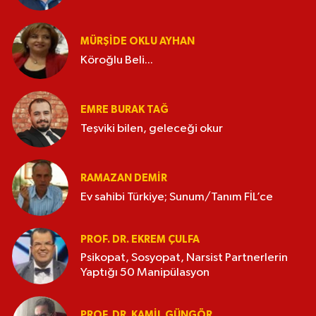
MÜRŞIDE OKLU AYHAN
Köroğlu Beli...
EMRE BURAK TAĞ
Teşviki bilen, geleceği okur
RAMAZAN DEMİR
Ev sahibi Türkiye; Sunum/Tanım FİL’ce
PROF. DR. EKREM ÇULFA
Psikopat, Sosyopat, Narsist Partnerlerin
Yaptığı 50 Manipülasyon
PROF. DR. KAMIL GÜNGÖR