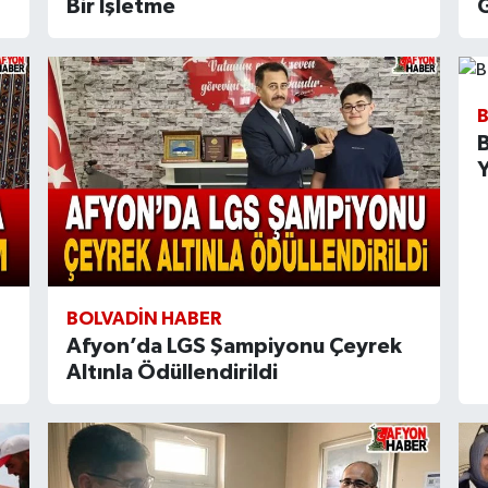
Bir İşletme
B
Y
BOLVADIN HABER
Afyon’da LGS Şampiyonu Çeyrek
Altınla Ödüllendirildi