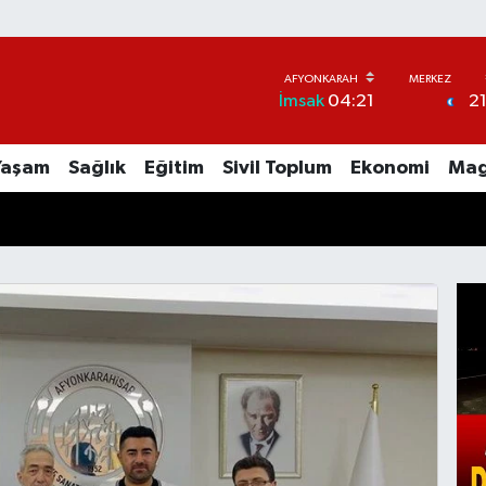
2
İmsak
04:21
Yaşam
Sağlık
Eğitim
Sivil Toplum
Ekonomi
Mag