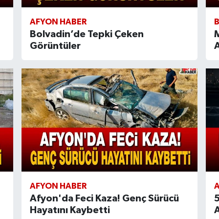
AFYON HABER
Bolvadin’de Tepki Çeken
M
Görüntüler
A
AFYON HABER
Afyon'da Feci Kaza! Genç Sürücü
5
Hayatını Kaybetti
A