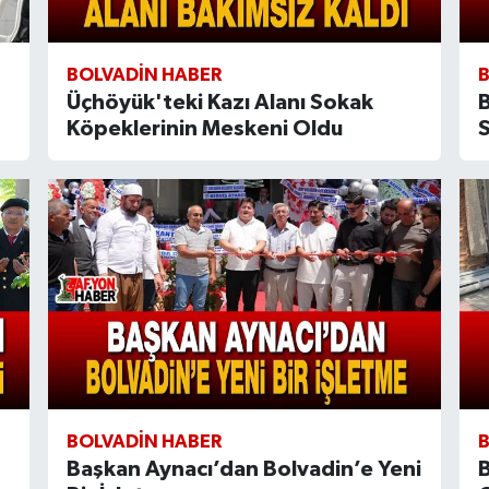
BOLVADIN HABER
Üçhöyük'teki Kazı Alanı Sokak
Köpeklerinin Meskeni Oldu
S
BOLVADIN HABER
Başkan Aynacı’dan Bolvadin’e Yeni
B