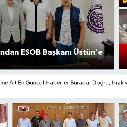
ı’ndan ESOB Başkanı Üstün'e
ne Ait En Güncel Haberler Burada. Doğru, Hızlı ve 