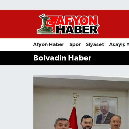
Afyon Haber
Siyaset
Afyon Haber
Spor
Siyaset
Asayiş 
Spor
Bolvadin Haber
Asayiş Yaşam
Sağlık
Eğitim
Sivil Toplum
Ekonomi