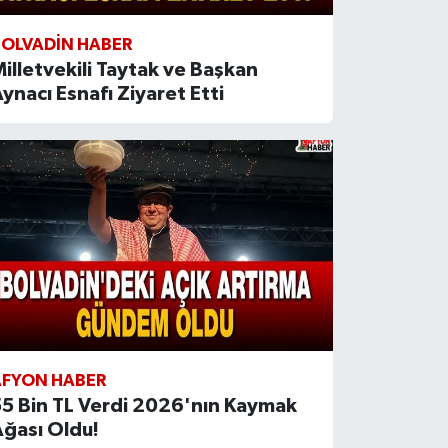
BOLVADIN HABER
illetvekili Taytak ve Başkan
ynacı Esnafı Ziyaret Etti
AFYON HABER
5 Bin TL Verdi 2026'nın Kaymak
ğası Oldu!