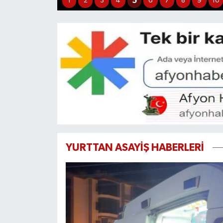
6
1
2
3
4
5
7
8
9
10
YURTTAN ASAYİŞ HABERLERİ