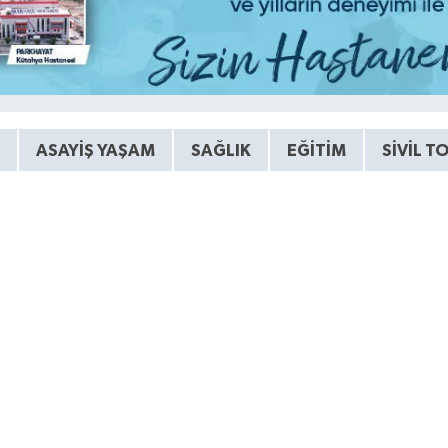
ASAYIŞ YAŞAM
SAĞLIK
EĞITIM
SIVIL T