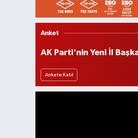
Anket
AK Parti'nin Yeni İl Başk
Ankete Katıl