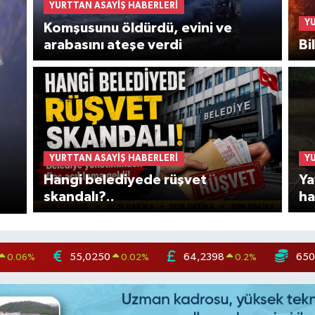
YURTTAN ASAYIŞ HABERLERI
Y
Komşusunu öldürdü, evini ve
arabasını ateşe verdi
Bi
YURTTAN ASAYIŞ HABERLERI
Y
Hangi belediyede rüşvet
Ya
skandalı?..
ha
55,0250
64,2398
650
0.06
%
0.02
%
0.2
%