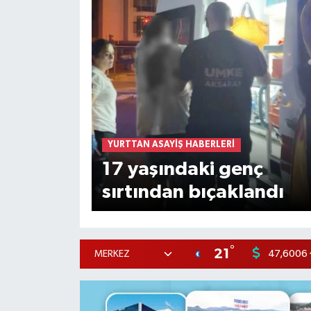
YURTTAN ASAYIŞ HABERLERI
17 yaşındaki genç
sırtından bıçaklandı
°
21
47,6006