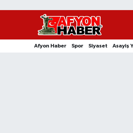
Afyon Haber
Siyaset
Afyon Haber
Spor
Siyaset
Asayiş 
Spor
Afyon Haber
Asayiş Yaşam
Sağlık
Eğitim
Sivil Toplum
Ekonomi