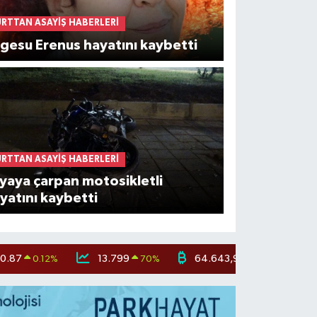
URTTAN ASAYIŞ HABERLERI
lgesu Erenus hayatını kaybetti
URTTAN ASAYIŞ HABERLERI
yaya çarpan motosikletli
yatını kaybetti
0.87
13.799
64.643,95
0.12
%
70
%
0.16
%