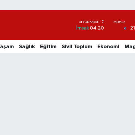
2
İmsak
04:20
Yaşam
Sağlık
Eğitim
Sivil Toplum
Ekonomi
Mag