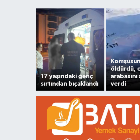
Magazin
Etkinlikler
Komşusu
öldürdü, e
17 yaşındaki genç
arabasını
sırtından bıçaklandı
verdi