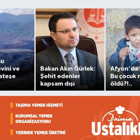
nu
vini ve
Bakan Akın Gürlek:
Afyon'da 
 ateşe
Şehit edenler
Bu çocuk
kapsam dışı
öldü?!..