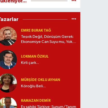
ükleniyor...
Yazarlar
EMRE BURAK TAĞ
Teşvik Değil, Dönüşüm Gerek:
Ekonomiye Can Suyu mu, Yoksa
Kaynak İsrafı mı?
LOKMAN ÖZKUL
Kirli çark...
MÜRŞIDE OKLU AYHAN
Köroğlu Beli...
RAMAZAN DEMİR
Ev sahibi Türkiye; Sunum/Tanım