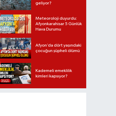
geliyor?
Meteoroloji duyurdu:
Afyonkarahisar 5 Günlük
Hava Durumu
Afyon’da dört yaşındaki
çocuğun şüpheli ölümü
Kademeli emeklilik
kimleri kapsıyor?