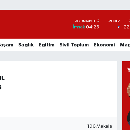
22
İmsak
04:23
Yaşam
Sağlık
Eğitim
Sivil Toplum
Ekonomi
Mag
UL
i
196 Makale