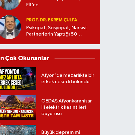
FİL’ce
PROF. DR. EKREM ÇULFA
Psikopat, Sosyopat, Narsist
Partnerlerin Yaptığı 50
Manipülasyon
En Çok Okunanlar
Afyon'da mezarlıkta bir
erkek cesedi bulundu
OEDAŞ Afyonkarahisar
ili elektrik kesintileri
duyurusu
Büyük deprem mi