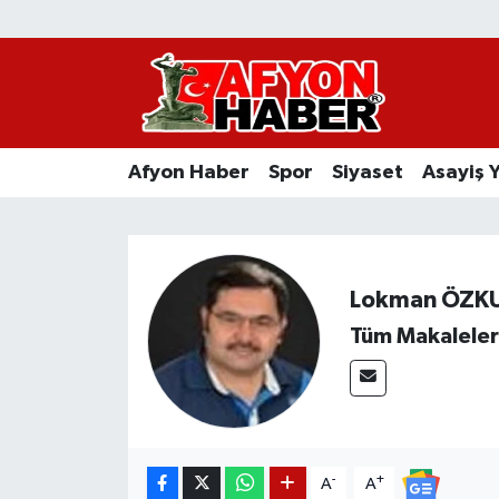
Afyon Haber
Siyaset
Afyon Haber
Spor
Siyaset
Asayiş 
Spor
Asayiş Yaşam
Lokman ÖZK
Sağlık
Tüm Makaleler
Eğitim
Sivil Toplum
Ekonomi
-
+
A
A