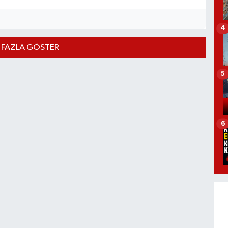
4
 FAZLA GÖSTER
5
6