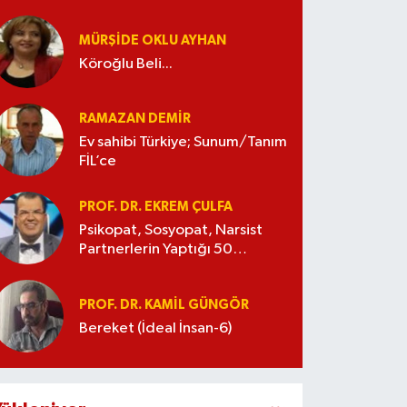
MÜRŞIDE OKLU AYHAN
Köroğlu Beli...
RAMAZAN DEMİR
Ev sahibi Türkiye; Sunum/Tanım
FİL’ce
PROF. DR. EKREM ÇULFA
Psikopat, Sosyopat, Narsist
Partnerlerin Yaptığı 50
Manipülasyon
PROF. DR. KAMIL GÜNGÖR
Bereket (İdeal İnsan-6)