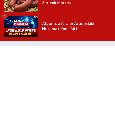
3 sucuk markası!..
6
Afyon'da Aileler Arasındaki
Husumet Kanlı Bitti