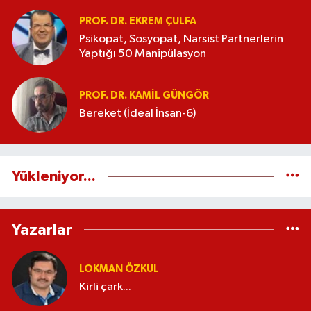
PROF. DR. EKREM ÇULFA
Psikopat, Sosyopat, Narsist Partnerlerin
Yaptığı 50 Manipülasyon
PROF. DR. KAMIL GÜNGÖR
Bereket (İdeal İnsan-6)
Yükleniyor...
Yazarlar
LOKMAN ÖZKUL
Kirli çark...