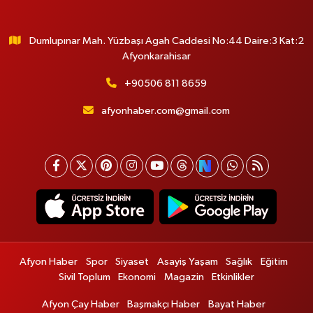
Dumlupınar Mah. Yüzbaşı Agah Caddesi No:44 Daire:3 Kat:2
Afyonkarahisar
+90506 811 8659
afyonhaber.com@gmail.com
Afyon Haber
Spor
Siyaset
Asayiş Yaşam
Sağlık
Eğitim
Sivil Toplum
Ekonomi
Magazin
Etkinlikler
Afyon Çay Haber
Başmakçı Haber
Bayat Haber