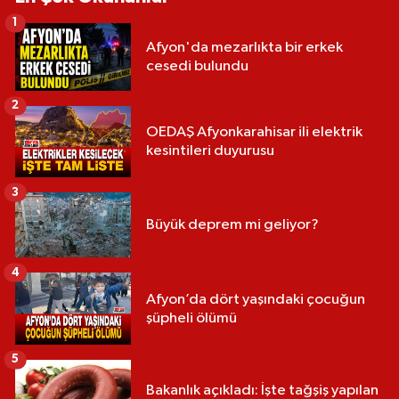
1
Afyon'da mezarlıkta bir erkek
cesedi bulundu
2
OEDAŞ Afyonkarahisar ili elektrik
kesintileri duyurusu
3
Büyük deprem mi geliyor?
4
Afyon’da dört yaşındaki çocuğun
şüpheli ölümü
5
Bakanlık açıkladı: İşte tağşiş yapılan