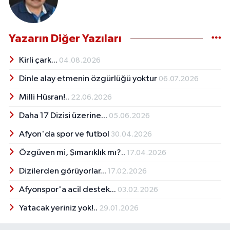
Yazarın Diğer Yazıları
Kirli çark...
04.08.2026
Dinle alay etmenin özgürlüğü yoktur
06.07.2026
Milli Hüsran!..
22.06.2026
Daha 17 Dizisi üzerine...
05.06.2026
Afyon'da spor ve futbol
30.04.2026
Özgüven mi, Şımarıklık mı?..
17.04.2026
Dizilerden görüyorlar...
17.02.2026
Afyonspor'a acil destek...
03.02.2026
Yatacak yeriniz yok!..
29.01.2026