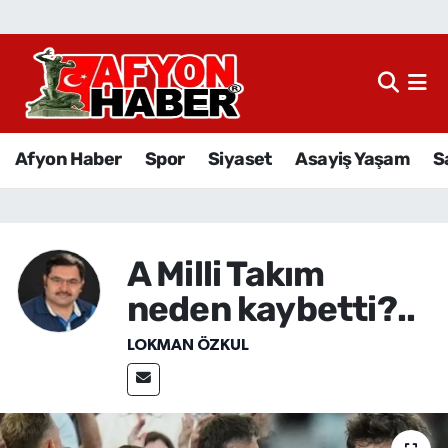
Afyon Haber
Siyaset
Afyon Haber
Spor
Siyaset
Asayiş Yaşam
S
Spor
Asayiş Yaşam
A Milli Takım
Sağlık
neden kaybetti?..
Eğitim
LOKMAN ÖZKUL
Sivil Toplum
Ekonomi