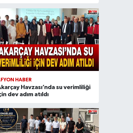
AFYON HABER
karçay Havzası’nda su verimliliği
çin dev adım atıldı