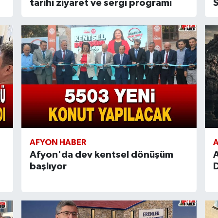
tarihi ziyaret ve sergi programı
S
AFYON HABER
Afyon'da dev kentsel dönüşüm
başlıyor
D