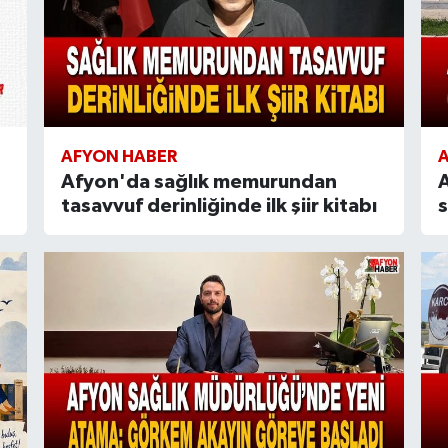
AFYON HABER
Afyon'da sağlık memurundan
A
tasavvuf derinliğinde ilk şiir kitabı
s