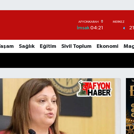
2
İmsak
04:21
Yaşam
Sağlık
Eğitim
Sivil Toplum
Ekonomi
Mag