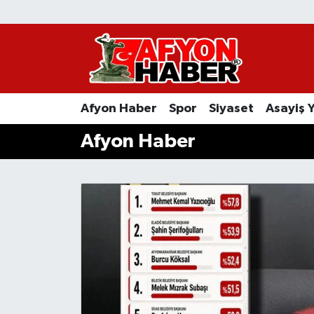
Afyon Haber
Siyaset
Afyon Haber
Spor
Siyaset
Asayiş 
Spor
Afyon Haber
Asayiş Yaşam
Sağlık
Eğitim
Sivil Toplum
Ekonomi