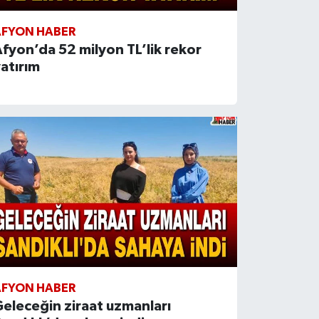
AFYON HABER
fyon’da 52 milyon TL’lik rekor
atırım
AFYON HABER
eleceğin ziraat uzmanları