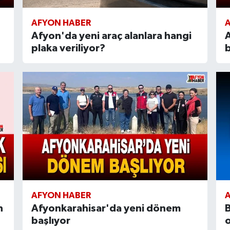
AFYON HABER
Afyon'da yeni araç alanlara hangi
A
plaka veriliyor?
b
AFYON HABER
n
Afyonkarahisar'da yeni dönem
B
başlıyor
o