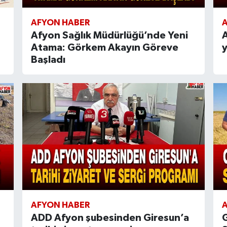
AFYON HABER
Afyon Sağlık Müdürlüğü’nde Yeni
A
Atama: Görkem Akayın Göreve
y
Başladı
AFYON HABER
ADD Afyon şubesinden Giresun’a
G