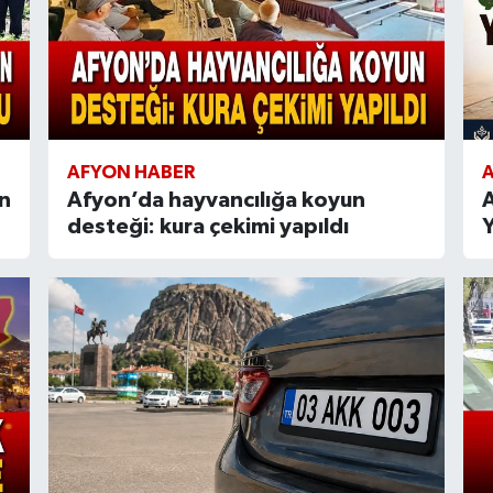
AFYON HABER
n
Afyon’da hayvancılığa koyun
A
desteği: kura çekimi yapıldı
Y