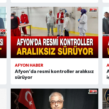
AFYON HABER
Afyon’da resmi kontroller aralıksız
A
sürüyor
i