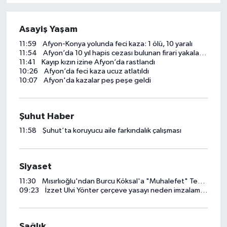
Magazin
Asayiş Yaşam
Etkinlikler
11:59
Afyon-Konya yolunda feci kaza: 1 ölü, 10 yaralı
11:54
Afyon’da 10 yıl hapis cezası bulunan firari yakalandı
11:41
Kayıp kızın izine Afyon’da rastlandı
10:26
Afyon’da feci kaza ucuz atlatıldı
10:07
Afyon'da kazalar peş peşe geldi
Şuhut Haber
11:58
Şuhut’ta koruyucu aile farkındalık çalışması
Siyaset
11:30
Mısırlıoğlu'ndan Burcu Köksal'a "Muhalefet" Tepkisi
09:23
İzzet Ulvi Yönter çerçeve yasayı neden imzalamadı?
Sağlık