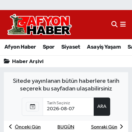
Afyon Haber
Siyaset
Afyon Haber
Spor
Siyaset
Asayiş Yaşam
S
Spor
Haber Arşivi
Asayiş Yaşam
Sitede yayınlanan bütün haberlere tarih
Sağlık
seçerek bu sayfadan ulaşabilirsiniz
Eğitim
Tarih Seçiniz
ARA
Sivil Toplum
Önceki Gün
BUGÜN
Sonraki Gün
Ekonomi