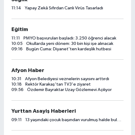
11:14
Yapay Zekâ Sıfırdan Canlı Virüs Tasarladı
Eğitim
11:11
PMYO başvuruları başladı: 3.250 öğrenci alacak
10:05
Okullarda yeni dönem: 30 bin kişi işe alınacak
09:16
Bugün Cuma: Diyanet'ten kardeşlik hutbesi
Afyon Haber
10:31
Afyon Belediyesi veznelerin sayısını arttırdı
10:18
Rektör Karakaş'tan TV3'e ziyaret
09:56
Özdemir Bayraktar Uzay Gözlemevi Açılıyor
Yurttan Asayiş Haberleri
09:11
13 yaşındaki çocuk başından vurulmuş halde bulundu