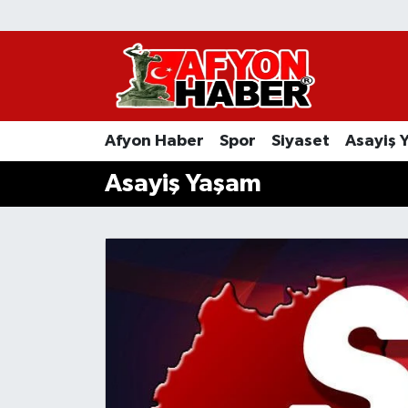
Afyon Haber
Siyaset
Afyon Haber
Spor
Siyaset
Asayiş 
Spor
Asayiş Yaşam
Asayiş Yaşam
Sağlık
Eğitim
Sivil Toplum
Ekonomi