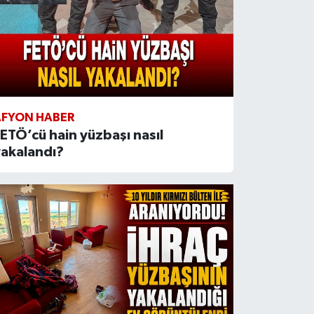
AFYON HABER
ETÖ’cü hain yüzbaşı nasıl
yakalandı?