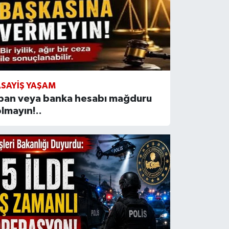
SAYIŞ YAŞAM
İban veya banka hesabı mağduru
lmayın!..