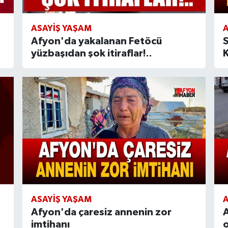
ASAYIŞ YAŞAM
A
Afyon'da yakalanan Fetöcü
S
yüzbaşıdan şok itiraflar!..
K
ASAYIŞ YAŞAM
A
Afyon'da çaresiz annenin zor
imtihanı
o