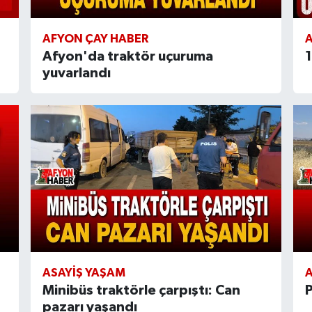
AFYON ÇAY HABER
A
Afyon'da traktör uçuruma
1
yuvarlandı
ASAYIŞ YAŞAM
A
Minibüs traktörle çarpıştı: Can
P
pazarı yaşandı