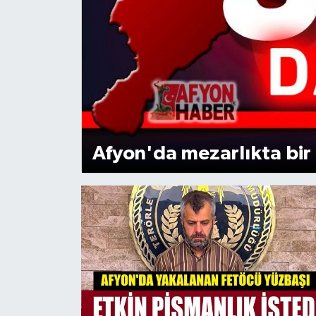
Magazin
Etkinlikler
Afyon'da mezarlıkta bir