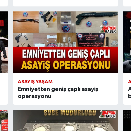
ASAYIŞ YAŞAM
A
Emniyetten geniş çaplı asayiş
A
operasyonu