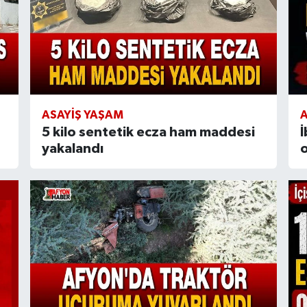
ASAYIŞ YAŞAM
A
5 kilo sentetik ecza ham maddesi
yakalandı
o