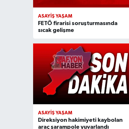
ASAYIŞ YAŞAM
FETÖ firarisi soruşturmasında
sıcak gelişme
ASAYIŞ YAŞAM
Direksiyon hakimiyeti kaybolan
araç şarampole yuvarlandı