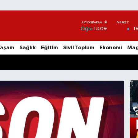
1
Öğle
13:09
Yaşam
Sağlık
Eğitim
Sivil Toplum
Ekonomi
Mag