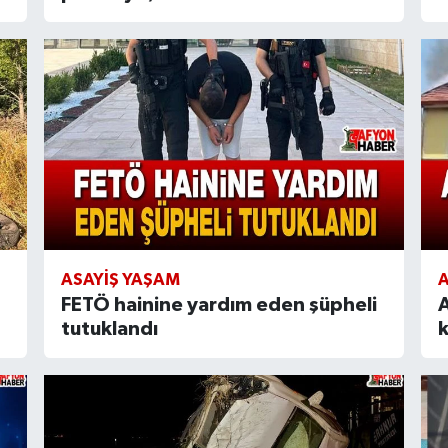
ASAYIŞ YAŞAM
FETÖ hainine yardım eden şüpheli
A
tutuklandı
k