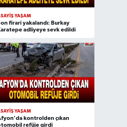
SAYIŞ YAŞAM
on firari yakalandı: Burkay
aratepe adliyeye sevk edildi
SAYIŞ YAŞAM
Afyon'da kontrolden çıkan
tomobil refüje girdi