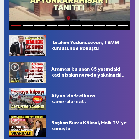
Magazin
Etkinlikler
1
2
3
4
5
6
7
8
9
10
İbrahim Yudunuseven, TBMM
kürsüsünde konuştu
Araması bulunan 65 yaşındaki
kadın bakın nerede yakalandı!..
Afyon'da feci kaza
kameralarda!..
Başkan Burcu Köksal, Halk TV'ye
konuştu