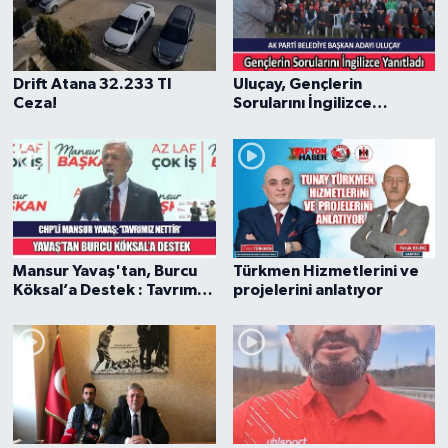
Drift Atana 32.233 Tl
Uluçay, Gençlerin
Ceza!
Sorularını İngilizce
Yanıtladı
Mansur Yavaş'tan, Burcu
Türkmen Hizmetlerini ve
Köksal’a Destek : Tavrımız
projelerini anlatıyor
Nettir.