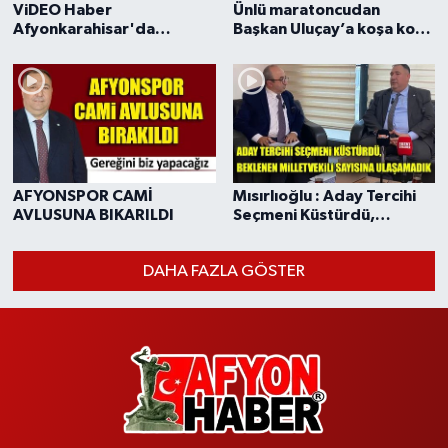
ViDEO Haber
Ünlü maratoncudan
Afyonkarahisar'da
Başkan Uluçay’a koşa koşa
Gazetecilere Yapılan
destek
Saldırı Sonrası AGC Basın
açıklaması
AFYONSPOR CAMİ
Mısırlıoğlu : Aday Tercihi
AVLUSUNA BIKARILDI
Seçmeni Küstürdü,
Beklenen Milletvekili
Sayısına Ulaşamadık
DAHA FAZLA GÖSTER