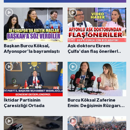
Başkan Burcu Köksal,
Aşk doktoru Ekrem
Afyonspor'la bayramlaştı
Çulfa'dan flaş öneriler!..
İktidar Partisinin
Burcu Köksal Zaferine
Çaresizliği Ortada
Emin: Değişimin Rüzgarı
Afyonkarahisar'da Esecek