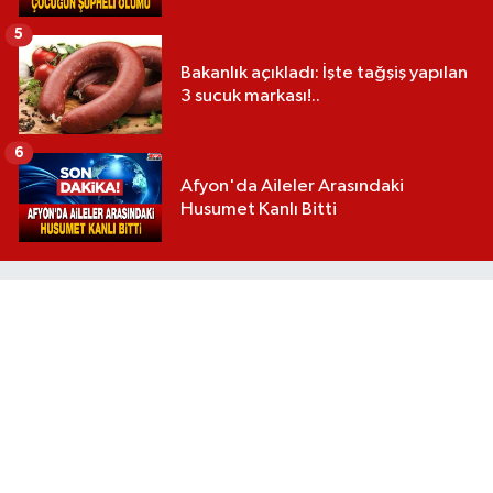
5
Bakanlık açıkladı: İşte tağşiş yapılan
3 sucuk markası!..
6
Afyon'da Aileler Arasındaki
Husumet Kanlı Bitti