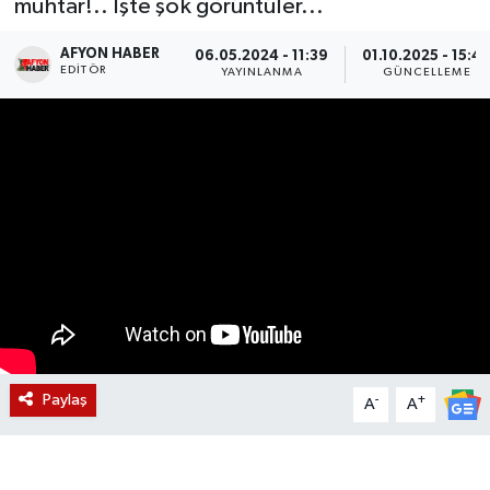
muhtar!.. İşte şok görüntüler...
Magazin
AFYON HABER
06.05.2024 - 11:39
01.10.2025 - 15:4
EDITÖR
YAYINLANMA
GÜNCELLEME
Etkinlikler
Paylaş
-
+
A
A