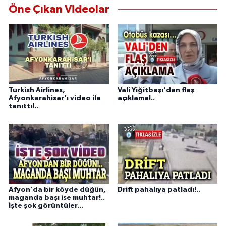
Öne Çıkan Videolar
Turkish Airlines,
Vali Yiğitbaşı'dan flaş
Afyonkarahisar'ı video ile
açıklama!..
tanıttı!..
Afyon'da bir köyde düğün,
Drift pahalıya patladı!..
maganda başı ise muhtar!..
İşte şok görüntüler...