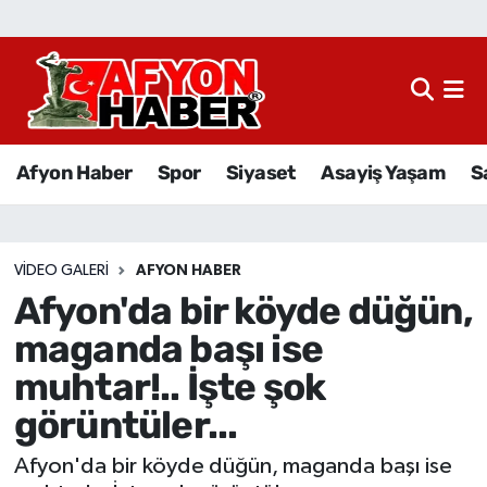
Afyon Haber
Siyaset
Afyon Haber
Spor
Siyaset
Asayiş Yaşam
S
Spor
Asayiş Yaşam
VIDEO GALERI
AFYON HABER
Afyon'da bir köyde düğün,
Sağlık
maganda başı ise
Eğitim
muhtar!.. İşte şok
görüntüler...
Sivil Toplum
Afyon'da bir köyde düğün, maganda başı ise
Ekonomi