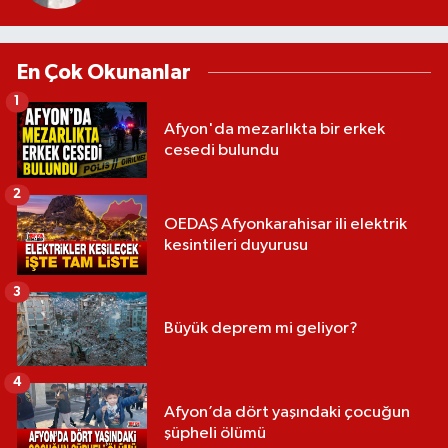
En Çok Okunanlar
1
Afyon'da mezarlıkta bir erkek
cesedi bulundu
2
OEDAŞ Afyonkarahisar ili elektrik
kesintileri duyurusu
3
Büyük deprem mi geliyor?
4
Afyon’da dört yaşındaki çocuğun
şüpheli ölümü