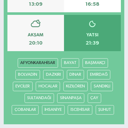
13:09
16:58
AKŞAM
YATSI
20:10
21:39
AFYONKARAHİSAR
BAYAT
BAŞMAKÇI
BOLVADİN
DAZKIRI
DİNAR
EMİRDAĞ
EVCİLER
HOCALAR
KIZILÖREN
SANDIKLI
SULTANDAĞI
SİNANPAŞA
ÇAY
ÇOBANLAR
İHSANİYE
İSCEHİSAR
ŞUHUT