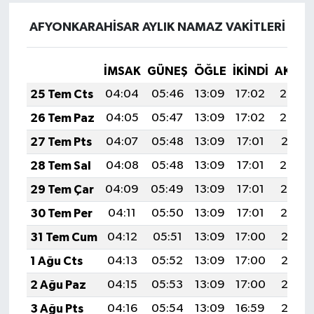
AFYONKARAHİSAR AYLIK NAMAZ VAKITLERI
İMSAK
GÜNEŞ
ÖĞLE
İKINDI
AKŞA
25 Tem Cts
04:04
05:46
13:09
17:02
20:23
26 Tem Paz
04:05
05:47
13:09
17:02
20:22
27 Tem Pts
04:07
05:48
13:09
17:01
20:21
28 Tem Sal
04:08
05:48
13:09
17:01
20:20
29 Tem Çar
04:09
05:49
13:09
17:01
20:19
30 Tem Per
04:11
05:50
13:09
17:01
20:19
31 Tem Cum
04:12
05:51
13:09
17:00
20:18
1 Ağu Cts
04:13
05:52
13:09
17:00
20:17
2 Ağu Paz
04:15
05:53
13:09
17:00
20:16
3 Ağu Pts
04:16
05:54
13:09
16:59
20:15