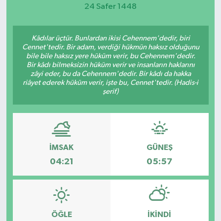
24 Safer 1448
Magazin
Kâdılar üçtür. Bunlardan ikisi Cehennem'dedir, biri
Etkinlikler
Cennet'tedir. Bir adam, verdiği hükmün haksız olduğunu
bile bile haksız yere hüküm verir, bu Cehennem'dedir.
Bir kâdı bilmeksizin hüküm verir ve insanların haklarını
zâyi eder, bu da Cehennem'dedir. Bir kâdı da hakka
riâyet ederek hüküm verir, işte bu, Cennet'tedir. (Hadis-i
şerif)
İMSAK
GÜNEŞ
04:21
05:57
ÖĞLE
İKINDI