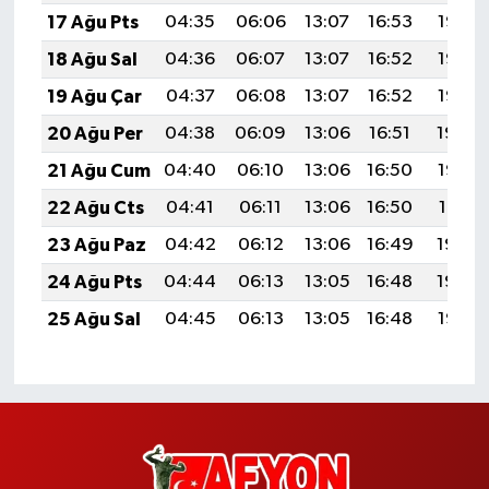
17 Ağu Pts
04:35
06:06
13:07
16:53
19:58
18 Ağu Sal
04:36
06:07
13:07
16:52
19:57
19 Ağu Çar
04:37
06:08
13:07
16:52
19:55
20 Ağu Per
04:38
06:09
13:06
16:51
19:54
21 Ağu Cum
04:40
06:10
13:06
16:50
19:52
22 Ağu Cts
04:41
06:11
13:06
16:50
19:51
23 Ağu Paz
04:42
06:12
13:06
16:49
19:50
24 Ağu Pts
04:44
06:13
13:05
16:48
19:48
25 Ağu Sal
04:45
06:13
13:05
16:48
19:47