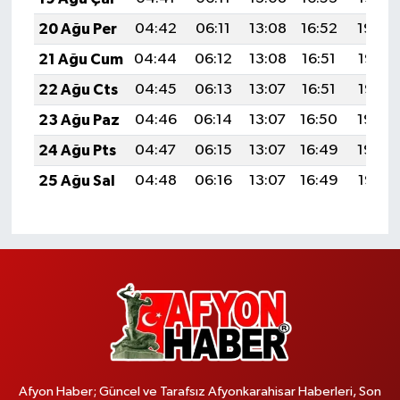
20 Ağu Per
04:42
06:11
13:08
16:52
19:54
21 Ağu Cum
04:44
06:12
13:08
16:51
19:53
22 Ağu Cts
04:45
06:13
13:07
16:51
19:52
23 Ağu Paz
04:46
06:14
13:07
16:50
19:50
24 Ağu Pts
04:47
06:15
13:07
16:49
19:49
25 Ağu Sal
04:48
06:16
13:07
16:49
19:47
Afyon Haber; Güncel ve Tarafsız Afyonkarahisar Haberleri, Son