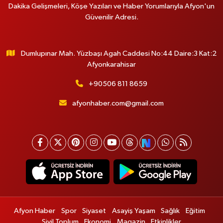
Dakika Gelişmeleri, Köşe Yazıları ve Haber Yorumlarıyla Afyon'un
Güvenilir Adresi.
Dumlupınar Mah. Yüzbaşı Agah Caddesi No:44 Daire:3 Kat:2
Afyonkarahisar
+90506 811 8659
afyonhaber.com@gmail.com
Afyon Haber
Spor
Siyaset
Asayiş Yaşam
Sağlık
Eğitim
Sivil Toplum
Ekonomi
Magazin
Etkinlikler