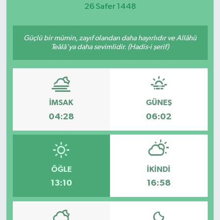
26 Safer 1448
Magazin
Güçlü bir mümin, zayıf olandan daha hayırlıdır ve Allâhü
Etkinlikler
Teâlâ'ya daha sevimlidir. (Hadis-i şerif)
İMSAK
GÜNEŞ
04:28
06:02
ÖĞLE
İKINDI
13:10
16:58