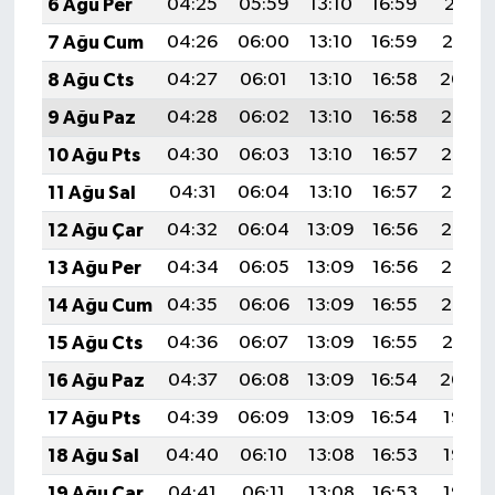
6 Ağu Per
04:25
05:59
13:10
16:59
20:11
7 Ağu Cum
04:26
06:00
13:10
16:59
20:10
8 Ağu Cts
04:27
06:01
13:10
16:58
20:09
9 Ağu Paz
04:28
06:02
13:10
16:58
20:08
10 Ağu Pts
04:30
06:03
13:10
16:57
20:07
11 Ağu Sal
04:31
06:04
13:10
16:57
20:06
12 Ağu Çar
04:32
06:04
13:09
16:56
20:05
13 Ağu Per
04:34
06:05
13:09
16:56
20:03
14 Ağu Cum
04:35
06:06
13:09
16:55
20:02
15 Ağu Cts
04:36
06:07
13:09
16:55
20:01
16 Ağu Paz
04:37
06:08
13:09
16:54
20:00
17 Ağu Pts
04:39
06:09
13:09
16:54
19:58
18 Ağu Sal
04:40
06:10
13:08
16:53
19:57
19 Ağu Çar
04:41
06:11
13:08
16:53
19:56