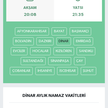
AKŞAM
YATSI
20:08
21:35
AFYONKARAHİSAR
BAYAT
BAŞMAKÇI
BOLVADİN
DAZKIRI
DİNAR
EMİRDAĞ
EVCİLER
HOCALAR
KIZILÖREN
SANDIKLI
SULTANDAĞI
SİNANPAŞA
ÇAY
ÇOBANLAR
İHSANİYE
İSCEHİSAR
ŞUHUT
DİNAR AYLIK NAMAZ VAKITLERI