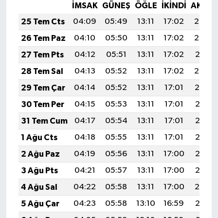
İMSAK
GÜNEŞ
ÖĞLE
İKINDI
AKŞA
25 Tem Cts
04:09
05:49
13:11
17:02
20:23
26 Tem Paz
04:10
05:50
13:11
17:02
20:22
27 Tem Pts
04:12
05:51
13:11
17:02
20:21
28 Tem Sal
04:13
05:52
13:11
17:02
20:20
29 Tem Çar
04:14
05:52
13:11
17:01
20:19
30 Tem Per
04:15
05:53
13:11
17:01
20:18
31 Tem Cum
04:17
05:54
13:11
17:01
20:18
1 Ağu Cts
04:18
05:55
13:11
17:01
20:17
2 Ağu Paz
04:19
05:56
13:11
17:00
20:16
3 Ağu Pts
04:21
05:57
13:11
17:00
20:15
4 Ağu Sal
04:22
05:58
13:11
17:00
20:14
5 Ağu Çar
04:23
05:58
13:10
16:59
20:13