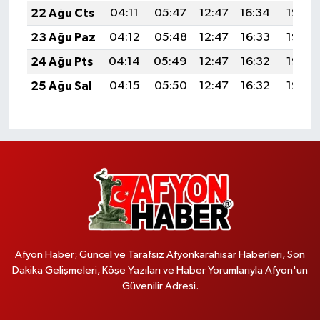
22 Ağu Cts
04:11
05:47
12:47
16:34
19:38
23 Ağu Paz
04:12
05:48
12:47
16:33
19:36
24 Ağu Pts
04:14
05:49
12:47
16:32
19:35
25 Ağu Sal
04:15
05:50
12:47
16:32
19:33
Afyon Haber; Güncel ve Tarafsız Afyonkarahisar Haberleri, Son
Dakika Gelişmeleri, Köşe Yazıları ve Haber Yorumlarıyla Afyon'un
Güvenilir Adresi.