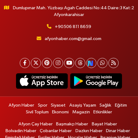
Dumlupınar Mah. Yüzbaşı Agah Caddesi No:44 Daire:3 Kat:2
Afyonkarahisar
+90506 811 8659
afyonhaber.com@gmail.com
Afyon Haber
Spor
Siyaset
Asayiş Yaşam
Sağlık
Eğitim
Sivil Toplum
Ekonomi
Magazin
Etkinlikler
Afyon Çay Haber
Başmakçı Haber
Bayat Haber
Bolvadin Haber
Çobanlar Haber
Dazkırı Haber
Dinar Haber
Emirdağ Haber
Evciler Haber
Hocalar Haber
İhsaniye Haber