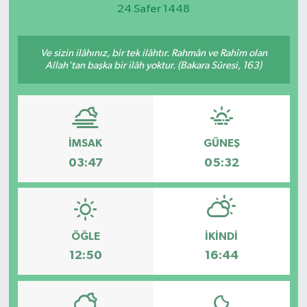
24 Safer 1448
Magazin
Ve sizin ilâhınız, bir tek ilâhtır. Rahmân ve Rahîm olan
Etkinlikler
Allah'tan başka bir ilâh yoktur. (Bakara Sûresi, 163)
İMSAK
GÜNEŞ
03:47
05:32
ÖĞLE
İKINDI
12:50
16:44