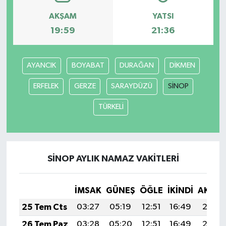
AKŞAM
YATSI
19:59
21:36
AYANCIK
BOYABAT
DURAĞAN
DİKMEN
ERFELEK
GERZE
SARAYDÜZÜ
SİNOP
TÜRKELİ
SİNOP AYLIK NAMAZ VAKITLERI
İMSAK
GÜNEŞ
ÖĞLE
İKINDI
AKŞA
25 Tem Cts
03:27
05:19
12:51
16:49
20:13
26 Tem Paz
03:28
05:20
12:51
16:49
20:12