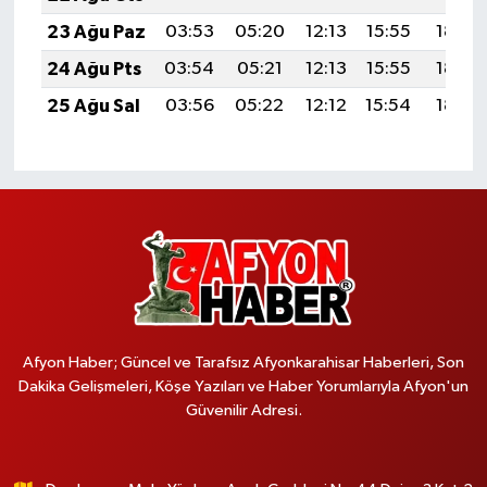
23 Ağu Paz
03:53
05:20
12:13
15:55
18:55
24 Ağu Pts
03:54
05:21
12:13
15:55
18:54
25 Ağu Sal
03:56
05:22
12:12
15:54
18:52
Afyon Haber; Güncel ve Tarafsız Afyonkarahisar Haberleri, Son
Dakika Gelişmeleri, Köşe Yazıları ve Haber Yorumlarıyla Afyon'un
Güvenilir Adresi.