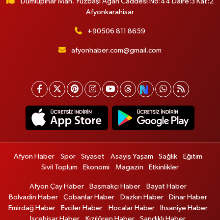
Dumlupınar Mah. Yüzbaşı Agah Caddesi No:44 Daire:3 Kat:2
Afyonkarahisar
+90506 811 8659
afyonhaber.com@gmail.com
Afyon Haber
Spor
Siyaset
Asayiş Yaşam
Sağlık
Eğitim
Sivil Toplum
Ekonomi
Magazin
Etkinlikler
Afyon Çay Haber
Başmakçı Haber
Bayat Haber
Bolvadin Haber
Çobanlar Haber
Dazkırı Haber
Dinar Haber
Emirdağ Haber
Evciler Haber
Hocalar Haber
İhsaniye Haber
İscehisar Haber
Kızılören Haber
Sandıklı Haber