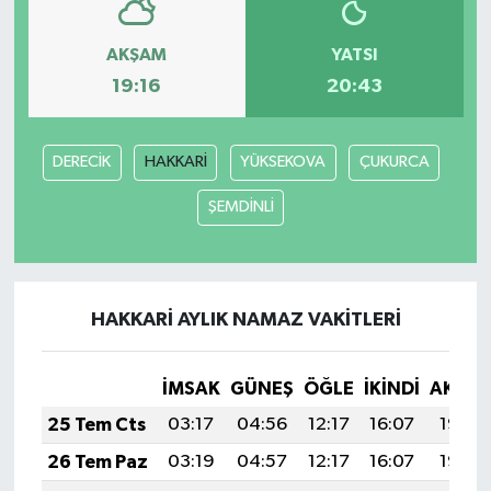
AKŞAM
YATSI
19:16
20:43
DERECİK
HAKKARİ
YÜKSEKOVA
ÇUKURCA
ŞEMDİNLİ
HAKKARİ AYLIK NAMAZ VAKITLERI
İMSAK
GÜNEŞ
ÖĞLE
İKINDI
AKŞA
25 Tem Cts
03:17
04:56
12:17
16:07
19:27
26 Tem Paz
03:19
04:57
12:17
16:07
19:26