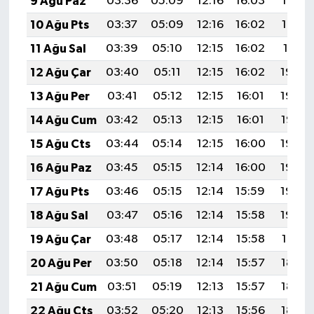
9 Ağu Paz
03:36
05:09
12:16
16:03
19:13
10 Ağu Pts
03:37
05:09
12:16
16:02
19:12
11 Ağu Sal
03:39
05:10
12:15
16:02
19:11
12 Ağu Çar
03:40
05:11
12:15
16:02
19:09
13 Ağu Per
03:41
05:12
12:15
16:01
19:08
14 Ağu Cum
03:42
05:13
12:15
16:01
19:07
15 Ağu Cts
03:44
05:14
12:15
16:00
19:06
16 Ağu Paz
03:45
05:15
12:14
16:00
19:04
17 Ağu Pts
03:46
05:15
12:14
15:59
19:03
18 Ağu Sal
03:47
05:16
12:14
15:58
19:02
19 Ağu Çar
03:48
05:17
12:14
15:58
19:01
20 Ağu Per
03:50
05:18
12:14
15:57
18:59
21 Ağu Cum
03:51
05:19
12:13
15:57
18:58
22 Ağu Cts
03:52
05:20
12:13
15:56
18:57