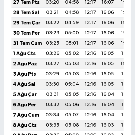
27 Tem Pts
03:20
04:58
12:17
16:07
19:26
28 Tem Sal
03:21
04:58
12:17
16:06
19:25
29 Tem Çar
03:22
04:59
12:17
16:06
19:24
30 Tem Per
03:23
05:00
12:17
16:06
19:23
31 Tem Cum
03:25
05:01
12:17
16:06
19:22
1 Ağu Cts
03:26
05:02
12:16
16:05
19:21
2 Ağu Paz
03:27
05:03
12:16
16:05
19:20
3 Ağu Pts
03:29
05:03
12:16
16:05
19:19
4 Ağu Sal
03:30
05:04
12:16
16:05
19:18
5 Ağu Çar
03:31
05:05
12:16
16:04
19:17
6 Ağu Per
03:32
05:06
12:16
16:04
19:16
7 Ağu Cum
03:34
05:07
12:16
16:04
19:15
8 Ağu Cts
03:35
05:08
12:16
16:03
19:14