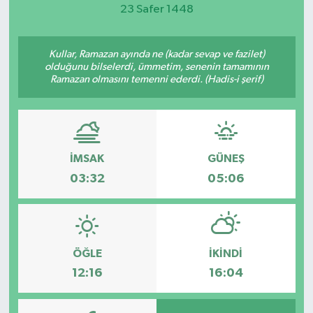
23 Safer 1448
Magazin
Kullar, Ramazan ayında ne (kadar sevap ve fazilet)
Etkinlikler
olduğunu bilselerdi, ümmetim, senenin tamamının
Ramazan olmasını temenni ederdi. (Hadis-i şerif)
İMSAK
GÜNEŞ
03:32
05:06
ÖĞLE
İKINDI
12:16
16:04