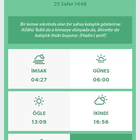
25 Safer 1448
Magazin
Bir kimse sıkıntıda olan bir şahsa kolaylık gösterirse
Etkinlikler
Allâhü Teâlâ da o kimseye dünyada da, âhirette de
kolaylık ihsân buyurur. (Hadis-i şerif)
İMSAK
GÜNEŞ
04:27
06:00
ÖĞLE
İKINDI
13:09
16:56