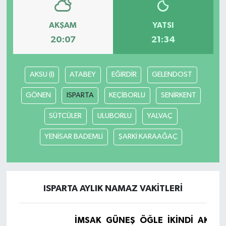
AKŞAM
YATSI
20:07
21:34
AKSU (I)
ATABEY
EĞİRDİR
GELENDOST
GÖNEN
ISPARTA
KEÇİBORLU
SENİRKENT
SÜTCÜLER
ULUBORLU
YALVAÇ
YENİSAR BADEMLİ
ŞARKİ KARAAĞAÇ
ISPARTA AYLIK NAMAZ VAKITLERI
İMSAK
GÜNEŞ
ÖĞLE
İKINDI
AKŞA