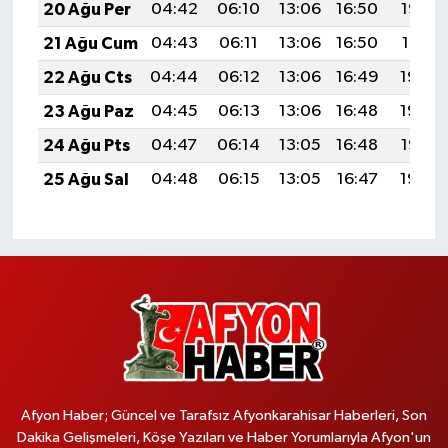
20 Ağu Per
04:42
06:10
13:06
16:50
19:52
21 Ağu Cum
04:43
06:11
13:06
16:50
19:51
22 Ağu Cts
04:44
06:12
13:06
16:49
19:50
23 Ağu Paz
04:45
06:13
13:06
16:48
19:48
24 Ağu Pts
04:47
06:14
13:05
16:48
19:47
25 Ağu Sal
04:48
06:15
13:05
16:47
19:45
Afyon Haber; Güncel ve Tarafsız Afyonkarahisar Haberleri, Son
Dakika Gelişmeleri, Köşe Yazıları ve Haber Yorumlarıyla Afyon'un