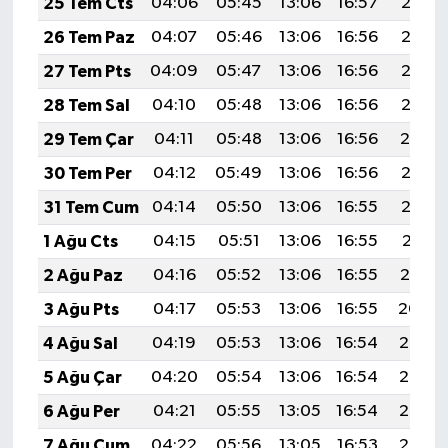
25 Tem Cts
04:06
05:45
13:06
16:57
20:17
26 Tem Paz
04:07
05:46
13:06
16:56
20:16
27 Tem Pts
04:09
05:47
13:06
16:56
20:15
28 Tem Sal
04:10
05:48
13:06
16:56
20:15
29 Tem Çar
04:11
05:48
13:06
16:56
20:14
30 Tem Per
04:12
05:49
13:06
16:56
20:13
31 Tem Cum
04:14
05:50
13:06
16:55
20:12
1 Ağu Cts
04:15
05:51
13:06
16:55
20:11
2 Ağu Paz
04:16
05:52
13:06
16:55
20:10
3 Ağu Pts
04:17
05:53
13:06
16:55
20:09
4 Ağu Sal
04:19
05:53
13:06
16:54
20:08
5 Ağu Çar
04:20
05:54
13:06
16:54
20:07
6 Ağu Per
04:21
05:55
13:05
16:54
20:06
7 Ağu Cum
04:22
05:56
13:05
16:53
20:05