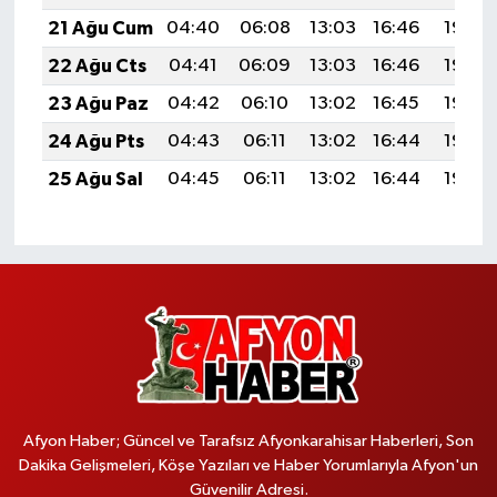
21 Ağu Cum
04:40
06:08
13:03
16:46
19:48
22 Ağu Cts
04:41
06:09
13:03
16:46
19:46
23 Ağu Paz
04:42
06:10
13:02
16:45
19:45
24 Ağu Pts
04:43
06:11
13:02
16:44
19:43
25 Ağu Sal
04:45
06:11
13:02
16:44
19:42
Afyon Haber; Güncel ve Tarafsız Afyonkarahisar Haberleri, Son
Dakika Gelişmeleri, Köşe Yazıları ve Haber Yorumlarıyla Afyon'un
Güvenilir Adresi.