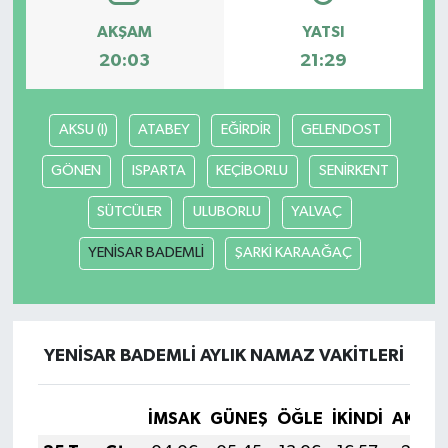
AKŞAM
YATSI
20:03
21:29
AKSU (I)
ATABEY
EĞİRDİR
GELENDOST
GÖNEN
ISPARTA
KEÇİBORLU
SENİRKENT
SÜTCÜLER
ULUBORLU
YALVAÇ
YENİSAR BADEMLİ
ŞARKİ KARAAĞAÇ
YENİSAR BADEMLİ AYLIK NAMAZ VAKITLERI
İMSAK
GÜNEŞ
ÖĞLE
İKINDI
AKŞA