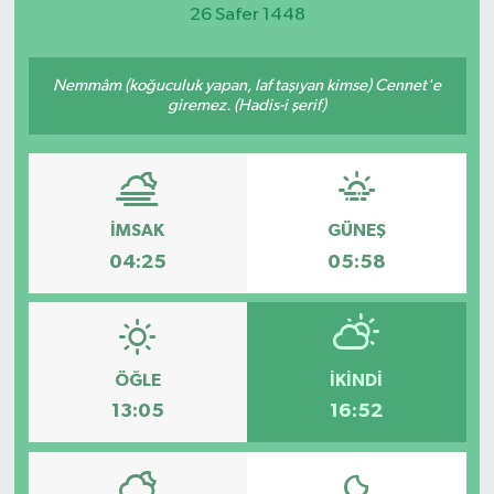
26 Safer 1448
Magazin
Nemmâm (koğuculuk yapan, laf taşıyan kimse) Cennet'e
Etkinlikler
giremez. (Hadis-i şerif)
İMSAK
GÜNEŞ
04:25
05:58
ÖĞLE
İKINDI
13:05
16:52