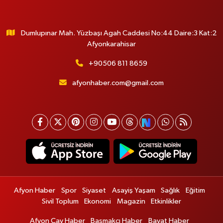
Dumlupınar Mah. Yüzbaşı Agah Caddesi No:44 Daire:3 Kat:2
Afyonkarahisar
+90506 811 8659
afyonhaber.com@gmail.com
Afyon Haber
Spor
Siyaset
Asayiş Yaşam
Sağlık
Eğitim
Sivil Toplum
Ekonomi
Magazin
Etkinlikler
Afyon Çay Haber
Başmakçı Haber
Bayat Haber