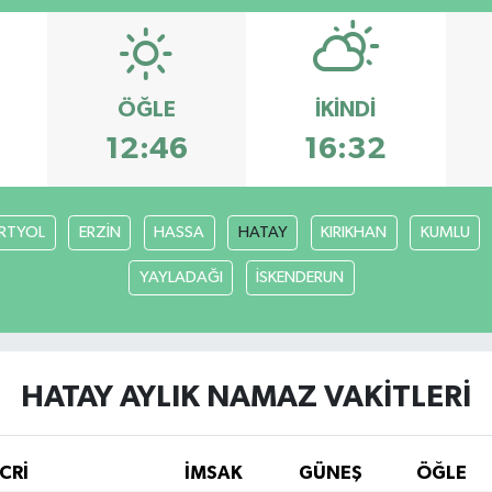
ÖĞLE
İKINDI
12:46
16:32
RTYOL
ERZİN
HASSA
HATAY
KIRIKHAN
KUMLU
YAYLADAĞI
İSKENDERUN
HATAY AYLIK NAMAZ VAKITLERI
CRİ
İMSAK
GÜNEŞ
ÖĞLE