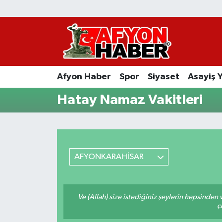
Afyon Haber
Siyaset
Afyon Haber
Spor
Siyaset
Asayiş 
Spor
Hatay Namaz Vakitleri
Asayiş Yaşam
Sağlık
AFYONKARAHİSAR
Eğitim
Sivil Toplum
Ve (Allah) size istediğiniz şeylerin hepsinden v
ç
Ekonomi