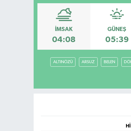
Magazin
Etkinlikler
İMSAK
GÜNEŞ
04:08
05:39
ALTINÖZÜ
ARSUZ
BELEN
DÖ
Hİ