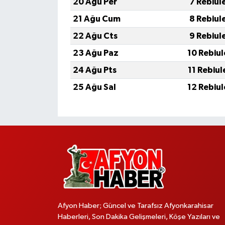
20 Ağu Per
7 Rebiul
21 Ağu Cum
8 Rebiul
22 Ağu Cts
9 Rebiul
23 Ağu Paz
10 Rebiu
24 Ağu Pts
11 Rebiu
25 Ağu Sal
12 Rebiu
Afyon Haber; Güncel ve Tarafsız Afyonkarahisar
Haberleri, Son Dakika Gelişmeleri, Köşe Yazıları ve