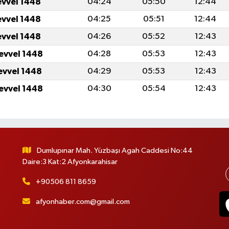
evvel 1448
04:24
05:50
12:44
evvel 1448
04:25
05:51
12:44
evvel 1448
04:26
05:52
12:43
levvel 1448
04:28
05:53
12:43
levvel 1448
04:29
05:53
12:43
levvel 1448
04:30
05:54
12:43
Dumlupınar Mah. Yüzbaşı Agah Caddesi No:44
Daire:3 Kat:2 Afyonkarahisar
+90506 811 8659
afyonhaber.com@gmail.com