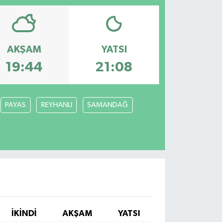
AKŞAM
YATSI
19:44
21:08
PAYAS
REYHANLI
SAMANDAĞ
İKINDI
AKŞAM
YATSI