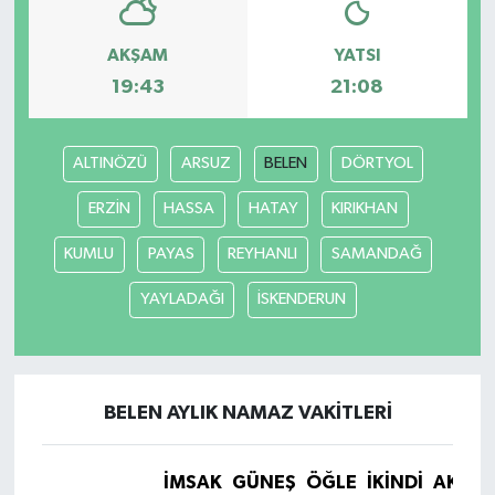
AKŞAM
YATSI
19:43
21:08
ALTINÖZÜ
ARSUZ
BELEN
DÖRTYOL
ERZİN
HASSA
HATAY
KIRIKHAN
KUMLU
PAYAS
REYHANLI
SAMANDAĞ
YAYLADAĞI
İSKENDERUN
BELEN AYLIK NAMAZ VAKITLERI
İMSAK
GÜNEŞ
ÖĞLE
İKINDI
AKŞA