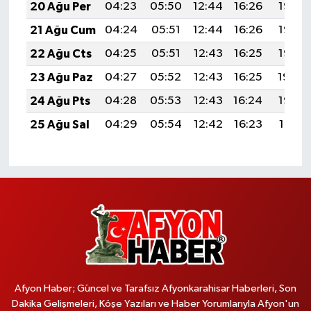
20 Ağu Per
04:23
05:50
12:44
16:26
19:28
21 Ağu Cum
04:24
05:51
12:44
16:26
19:27
22 Ağu Cts
04:25
05:51
12:43
16:25
19:25
23 Ağu Paz
04:27
05:52
12:43
16:25
19:24
24 Ağu Pts
04:28
05:53
12:43
16:24
19:23
25 Ağu Sal
04:29
05:54
12:42
16:23
19:21
Afyon Haber; Güncel ve Tarafsız Afyonkarahisar Haberleri, Son
Dakika Gelişmeleri, Köşe Yazıları ve Haber Yorumlarıyla Afyon'un