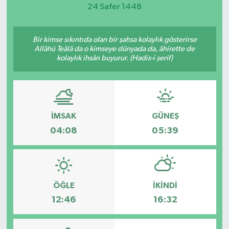
24 Safer 1448
Magazin
Bir kimse sıkıntıda olan bir şahsa kolaylık gösterirse
Etkinlikler
Allâhü Teâlâ da o kimseye dünyada da, âhirette de
kolaylık ihsân buyurur. (Hadis-i şerif)
İMSAK
GÜNEŞ
04:08
05:39
ÖĞLE
İKINDI
12:46
16:32