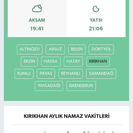
AKŞAM
YATSI
19:41
21:06
ALTINÖZÜ
ARSUZ
BELEN
DÖRTYOL
ERZİN
HASSA
HATAY
KIRIKHAN
KUMLU
PAYAS
REYHANLI
SAMANDAĞ
YAYLADAĞI
İSKENDERUN
KIRIKHAN AYLIK NAMAZ VAKITLERI