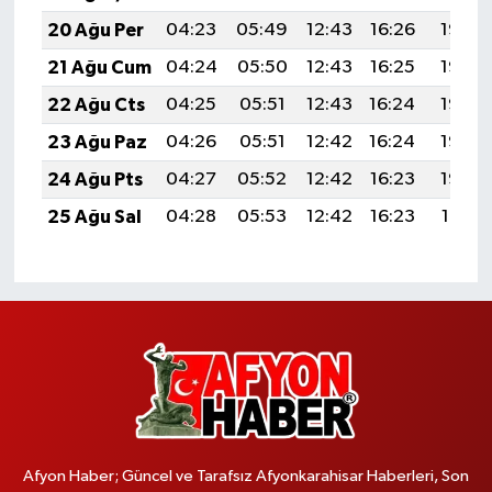
20 Ağu Per
04:23
05:49
12:43
16:26
19:27
21 Ağu Cum
04:24
05:50
12:43
16:25
19:26
22 Ağu Cts
04:25
05:51
12:43
16:24
19:25
23 Ağu Paz
04:26
05:51
12:42
16:24
19:23
24 Ağu Pts
04:27
05:52
12:42
16:23
19:22
25 Ağu Sal
04:28
05:53
12:42
16:23
19:21
Afyon Haber; Güncel ve Tarafsız Afyonkarahisar Haberleri, Son