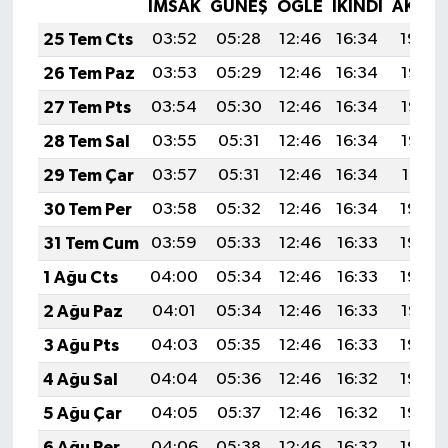
İMSAK
GÜNEŞ
ÖĞLE
İKINDI
AKŞA
25 Tem Cts
03:52
05:28
12:46
16:34
19:54
26 Tem Paz
03:53
05:29
12:46
16:34
19:53
27 Tem Pts
03:54
05:30
12:46
16:34
19:53
28 Tem Sal
03:55
05:31
12:46
16:34
19:52
29 Tem Çar
03:57
05:31
12:46
16:34
19:51
30 Tem Per
03:58
05:32
12:46
16:34
19:50
31 Tem Cum
03:59
05:33
12:46
16:33
19:49
1 Ağu Cts
04:00
05:34
12:46
16:33
19:48
2 Ağu Paz
04:01
05:34
12:46
16:33
19:47
3 Ağu Pts
04:03
05:35
12:46
16:33
19:46
4 Ağu Sal
04:04
05:36
12:46
16:32
19:45
5 Ağu Çar
04:05
05:37
12:46
16:32
19:44
6 Ağu Per
04:06
05:38
12:46
16:32
19:43