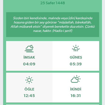
25 Safer 1448
Magazin
Sizden biri kendisinde, malında veya (din) kardeşinde
Etkinlikler
hoşuna giden bir şey görürse "mâşâallah, bârekallâh,
Allah mübarek etsin" diyerek bereketle dua etsin. Çünkü
nazar, haktır. (Hadis-i şerif)
İMSAK
GÜNEŞ
04:09
05:39
ÖĞLE
İKINDI
12:45
16:31