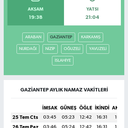
AKŞAM
YATSI
19:38
21:04
ARABAN
GAZİANTEP
KARKAMIŞ
NURDAĞI
NİZİP
OĞUZELİ
YAVUZELİ
İSLAHİYE
GAZİANTEP AYLIK NAMAZ VAKITLERI
İMSAK
GÜNEŞ
ÖĞLE
İKINDI
AKŞA
25 Tem Cts
03:45
05:23
12:42
16:31
19:51
26 Tem Paz
03:46
05:24
12:42
16:31
19:51