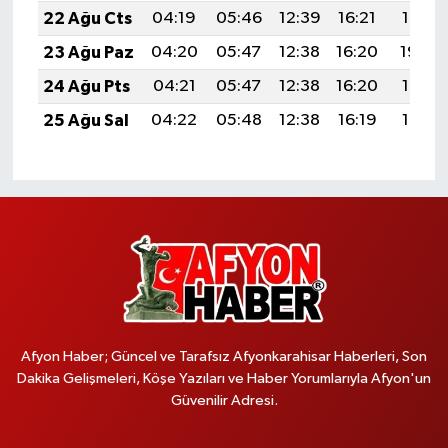
22 Ağu Cts
04:19
05:46
12:39
16:21
19:21
23 Ağu Paz
04:20
05:47
12:38
16:20
19:20
24 Ağu Pts
04:21
05:47
12:38
16:20
19:19
25 Ağu Sal
04:22
05:48
12:38
16:19
19:17
Afyon Haber; Güncel ve Tarafsız Afyonkarahisar Haberleri, Son
Dakika Gelişmeleri, Köşe Yazıları ve Haber Yorumlarıyla Afyon'un
Güvenilir Adresi.