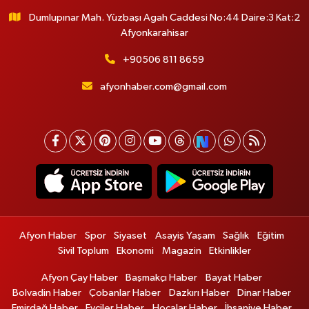
Dumlupınar Mah. Yüzbaşı Agah Caddesi No:44 Daire:3 Kat:2
Afyonkarahisar
+90506 811 8659
afyonhaber.com@gmail.com
Afyon Haber
Spor
Siyaset
Asayiş Yaşam
Sağlık
Eğitim
Sivil Toplum
Ekonomi
Magazin
Etkinlikler
Afyon Çay Haber
Başmakçı Haber
Bayat Haber
Bolvadin Haber
Çobanlar Haber
Dazkırı Haber
Dinar Haber
Emirdağ Haber
Evciler Haber
Hocalar Haber
İhsaniye Haber