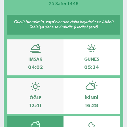
25 Safer 1448
Magazin
Güçlü bir mümin, zayıf olandan daha hayırlıdır ve Allâhü
Etkinlikler
Teâlâ'ya daha sevimlidir. (Hadis-i şerif)
İMSAK
GÜNEŞ
04:02
05:34
ÖĞLE
İKINDI
12:41
16:28