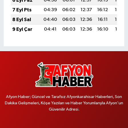
6 Eyl Paz
04:38
06:01
12:37
16:13
19:03
7 Eyl Pts
04:39
06:02
12:37
16:12
19:02
8 Eyl Sal
04:40
06:03
12:36
16:11
19:00
9 Eyl Çar
04:41
06:03
12:36
16:10
18:59
Afyon Haber; Güncel ve Tarafsız Afyonkarahisar Haberleri, Son
Dakika Gelişmeleri, Köşe Yazıları ve Haber Yorumlarıyla Afyon'un
Güvenilir Adresi.