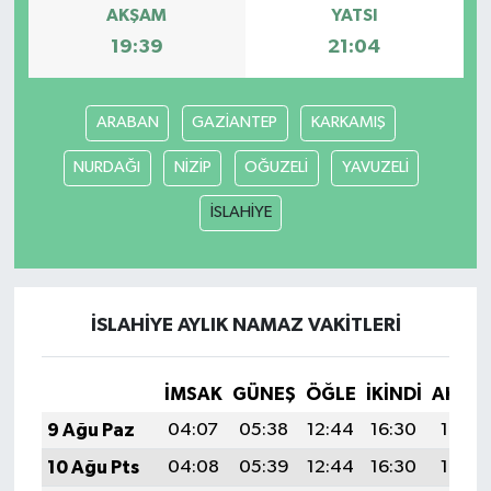
AKŞAM
YATSI
19:39
21:04
ARABAN
GAZİANTEP
KARKAMIŞ
NURDAĞI
NİZİP
OĞUZELİ
YAVUZELİ
İSLAHİYE
İSLAHİYE AYLIK NAMAZ VAKITLERI
İMSAK
GÜNEŞ
ÖĞLE
İKINDI
AKŞA
9 Ağu Paz
04:07
05:38
12:44
16:30
19:40
10 Ağu Pts
04:08
05:39
12:44
16:30
19:39