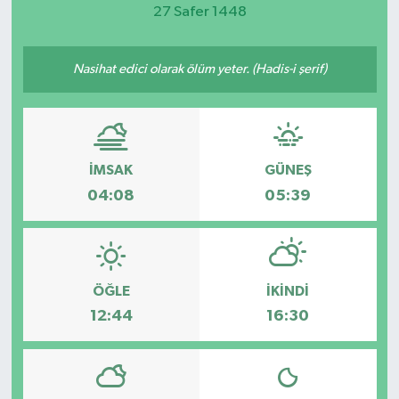
27 Safer 1448
Magazin
Nasihat edici olarak ölüm yeter. (Hadis-i şerif)
Etkinlikler
İMSAK
GÜNEŞ
04:08
05:39
ÖĞLE
İKINDI
12:44
16:30