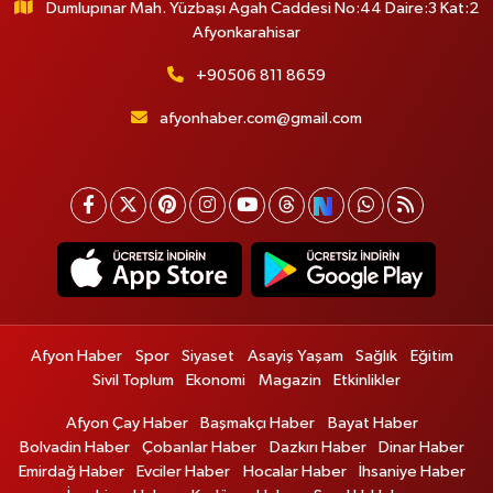
Dumlupınar Mah. Yüzbaşı Agah Caddesi No:44 Daire:3 Kat:2
Afyonkarahisar
+90506 811 8659
afyonhaber.com@gmail.com
Afyon Haber
Spor
Siyaset
Asayiş Yaşam
Sağlık
Eğitim
Sivil Toplum
Ekonomi
Magazin
Etkinlikler
Afyon Çay Haber
Başmakçı Haber
Bayat Haber
Bolvadin Haber
Çobanlar Haber
Dazkırı Haber
Dinar Haber
Emirdağ Haber
Evciler Haber
Hocalar Haber
İhsaniye Haber