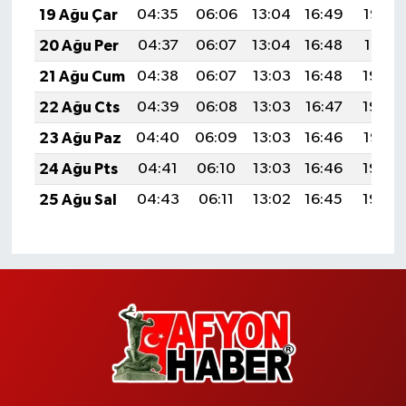
19 Ağu Çar
04:35
06:06
13:04
16:49
19:52
20 Ağu Per
04:37
06:07
13:04
16:48
19:51
21 Ağu Cum
04:38
06:07
13:03
16:48
19:49
22 Ağu Cts
04:39
06:08
13:03
16:47
19:48
23 Ağu Paz
04:40
06:09
13:03
16:46
19:47
24 Ağu Pts
04:41
06:10
13:03
16:46
19:45
25 Ağu Sal
04:43
06:11
13:02
16:45
19:44