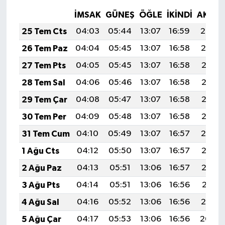
İMSAK
GÜNEŞ
ÖĞLE
İKINDI
AKŞA
25 Tem Cts
04:03
05:44
13:07
16:59
20:20
26 Tem Paz
04:04
05:45
13:07
16:58
20:19
27 Tem Pts
04:05
05:45
13:07
16:58
20:18
28 Tem Sal
04:06
05:46
13:07
16:58
20:17
29 Tem Çar
04:08
05:47
13:07
16:58
20:16
30 Tem Per
04:09
05:48
13:07
16:58
20:15
31 Tem Cum
04:10
05:49
13:07
16:57
20:14
1 Ağu Cts
04:12
05:50
13:07
16:57
20:13
2 Ağu Paz
04:13
05:51
13:06
16:57
20:12
3 Ağu Pts
04:14
05:51
13:06
16:56
20:11
4 Ağu Sal
04:16
05:52
13:06
16:56
20:10
5 Ağu Çar
04:17
05:53
13:06
16:56
20:09