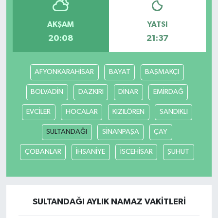
AKŞAM
YATSI
20:08
21:37
AFYONKARAHİSAR
BAYAT
BAŞMAKÇI
BOLVADİN
DAZKIRI
DİNAR
EMİRDAĞ
EVCİLER
HOCALAR
KIZILÖREN
SANDIKLI
SULTANDAĞI
SİNANPAŞA
ÇAY
ÇOBANLAR
İHSANİYE
İSCEHİSAR
ŞUHUT
SULTANDAĞI AYLIK NAMAZ VAKITLERI