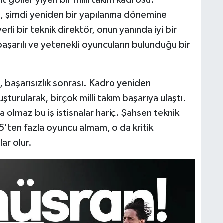
t goller yiyen bir milli takım kadrosu.
a, şimdi yeniden bir yapılanma dönemine
rli bir teknik direktör, onun yanında iyi bir
başarılı ve yetenekli oyuncuların bulunduğu bir
, başarısızlık sonrası. Kadro yeniden
uşturularak, birçok milli takım başarıya ulaştı.
olmaz bu iş istisnalar hariç. Şahsen teknik
5'ten fazla oyuncu almam, o da kritik
ar olur.