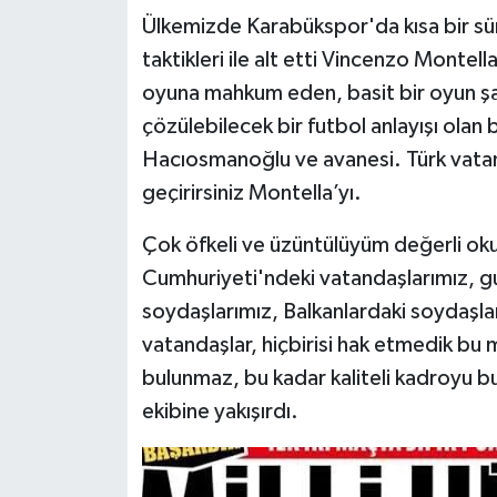
Ülkemizde Karabükspor'da kısa bir sür
taktikleri ile alt etti Vincenzo Montell
oyuna mahkum eden, basit bir oyun şa
çözülebilecek bir futbol anlayışı olan b
Hacıosmanoğlu ve avanesi. Türk vatan
geçirirsiniz Montella’yı.
Çok öfkeli ve üzüntülüyüm değerli oku
Cumhuriyeti'ndeki vatandaşlarımız, g
soydaşlarımız, Balkanlardaki soydaşlar
vatandaşlar, hiçbirisi hak etmedik bu 
bulunmaz, bu kadar kaliteli kadroyu 
ekibine yakışırdı.