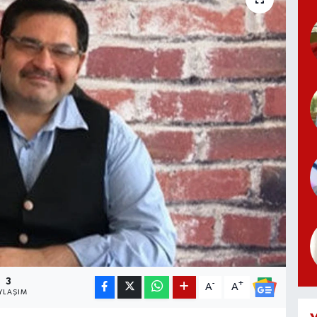
3
-
+
A
A
YLAŞIM