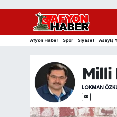
Afyon Haber
Siyaset
Afyon Haber
Spor
Siyaset
Asayiş 
Spor
Asayiş Yaşam
Milli
Sağlık
Eğitim
LOKMAN ÖZK
Sivil Toplum
Ekonomi