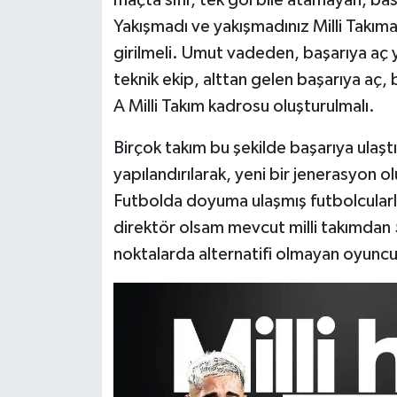
maçta sıfır, tek gol bile atamayan, basi
Yakışmadı ve yakışmadınız Milli Takım
girilmeli. Umut vadeden, başarıya aç ye
teknik ekip, alttan gelen başarıya aç, 
A Milli Takım kadrosu oluşturulmalı.
Birçok takım bu şekilde başarıya ulaştı
yapılandırılarak, yeni bir jenerasyon ol
Futbolda doyuma ulaşmış futbolcularla 
direktör olsam mevcut milli takımdan 
noktalarda alternatifi olmayan oyuncul