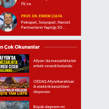
FİL’ce
PROF. DR. EKREM ÇULFA
Psikopat, Sosyopat, Narsist
Partnerlerin Yaptığı 50
Manipülasyon
En Çok Okunanlar
Afyon'da mezarlıkta bir
erkek cesedi bulundu
OEDAŞ Afyonkarahisar
ili elektrik kesintileri
duyurusu
Büyük deprem mi