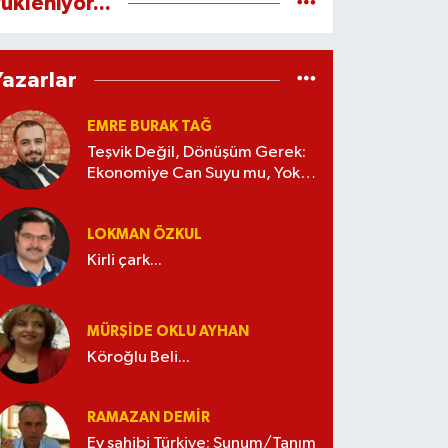
ükleniyor...
Yazarlar
EMRE BURAK TAĞ
Teşvik Değil, Dönüşüm Gerek:
Ekonomiye Can Suyu mu, Yoksa
Kaynak İsrafı mı?
LOKMAN ÖZKUL
Kirli çark...
MÜRŞIDE OKLU AYHAN
Köroğlu Beli...
RAMAZAN DEMİR
Ev sahibi Türkiye; Sunum/Tanım