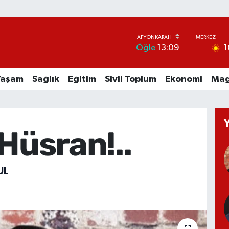
1
Öğle
13:09
Yaşam
Sağlık
Eğitim
Sivil Toplum
Ekonomi
Mag
 Hüsran!..
UL