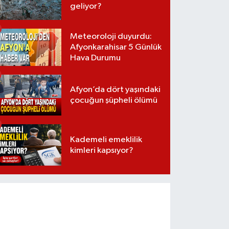
geliyor?
Meteoroloji duyurdu:
Afyonkarahisar 5 Günlük
Hava Durumu
Afyon’da dört yaşındaki
çocuğun şüpheli ölümü
Kademeli emeklilik
kimleri kapsıyor?