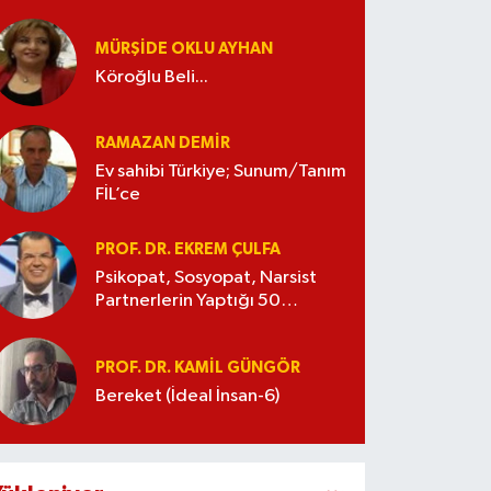
MÜRŞIDE OKLU AYHAN
Köroğlu Beli...
RAMAZAN DEMİR
Ev sahibi Türkiye; Sunum/Tanım
FİL’ce
PROF. DR. EKREM ÇULFA
Psikopat, Sosyopat, Narsist
Partnerlerin Yaptığı 50
Manipülasyon
PROF. DR. KAMIL GÜNGÖR
Bereket (İdeal İnsan-6)