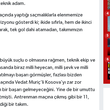
 teknik adam.
4
çında yaptığı saçmalıklarla elenmemize
onu gösterdi ki; ikide sıfırla, hem de ikinci
arak, tek gol dahi atamadan, takımımızın
5
.
büyük suçlu o olmasına rağmen, teknik ekip ve
6
anda biraz milli heyecan, milli şevk ve milli
tılmayı başarı görmüşler, fazlası bizden
açında Vedat Muriç’li Kosova'yı zar zor
 bir başarı gelmeyeceğini. Yine de bir umuttu
mişti. Antrenman maçına çıkmış gibi bir 11,
diği bir takım.