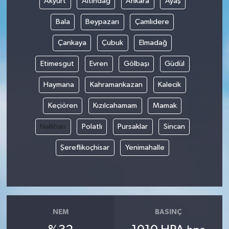
Akyurt
Altındağ
Ankara
Ayaş
Bala
Beypazarı
Çamlıdere
Çankaya
Çubuk
Elmadağ
Etimesgut
Evren
Gölbaşı
Güdül
Haymana
Kahramankazan
Kalecik
Keçiören
Kızılcahamam
Mamak
Nallıhan
Polatlı
Pursaklar
Sincan
Şereflikoçhisar
Yenimahalle
NEM
BASINÇ