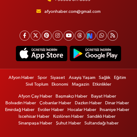
afyonhaber.com@gmail.com
Afyon Haber
Spor
Siyaset
Asayiş Yaşam
Sağlık
Eğitim
Sivil Toplum
Ekonomi
Magazin
Etkinlikler
Afyon Çay Haber
Başmakçı Haber
Bayat Haber
Bolvadin Haber
Çobanlar Haber
Dazkırı Haber
Dinar Haber
Emirdağ Haber
Evciler Haber
Hocalar Haber
İhsaniye Haber
İscehisar Haber
Kızılören Haber
Sandıklı Haber
Sinanpaşa Haber
Şuhut Haber
Sultandağı haber