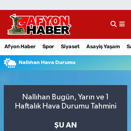
Afyon Haber
Siyaset
Afyon Haber
Spor
Siyaset
Asayiş Yaşam
S
Spor
Nallıhan Hava Durumu
Asayiş Yaşam
Sağlık
Nallıhan Bugün, Yarın ve 1
Eğitim
Haftalık Hava Durumu Tahmini
Sivil Toplum
ŞU AN
Ekonomi