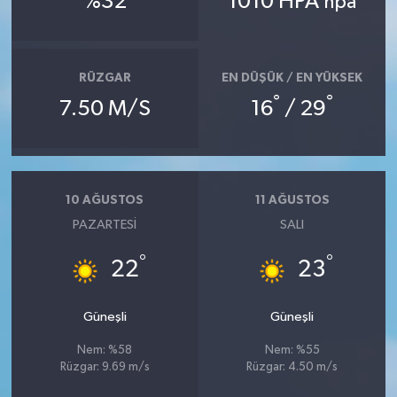
%32
1010 HPA
hpa
RÜZGAR
EN DÜŞÜK / EN YÜKSEK
°
°
7.50 M/S
16
/ 29
10 AĞUSTOS
11 AĞUSTOS
PAZARTESI
SALI
°
°
22
23
Güneşli
Güneşli
Nem: %58
Nem: %55
Rüzgar: 9.69 m/s
Rüzgar: 4.50 m/s