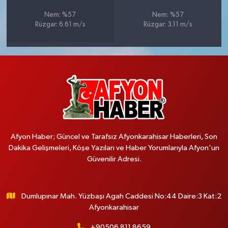
Nem: %57
Nem: %57
Rüzgar: 6.61 m/s
Rüzgar: 3.11 m/s
Afyon Haber; Güncel ve Tarafsız Afyonkarahisar Haberleri, Son
Dakika Gelişmeleri, Köşe Yazıları ve Haber Yorumlarıyla Afyon'un
Güvenilir Adresi.
Dumlupınar Mah. Yüzbaşı Agah Caddesi No:44 Daire:3 Kat:2
Afyonkarahisar
+90506 811 8659