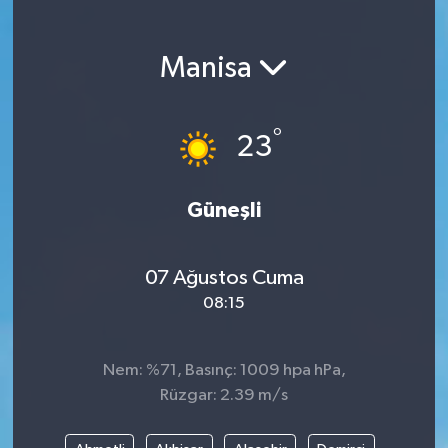
Magazin
Manisa
Etkinlikler
°
23
Güneşli
07 Ağustos Cuma
08:15
Nem: %71, Basınç: 1009 hpa hPa,
Rüzgar: 2.39 m/s