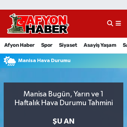
Afyon Haber
Siyaset
Afyon Haber
Spor
Siyaset
Asayiş Yaşam
S
Spor
Manisa Hava Durumu
Asayiş Yaşam
Sağlık
Manisa Bugün, Yarın ve 1
Eğitim
Haftalık Hava Durumu Tahmini
Sivil Toplum
ŞU AN
Ekonomi