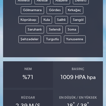
Ahmetli
Akhisar
Alaşehir
Demirci
Gölmarmara
Gördes
Kırkağaç
Köprübaşı
Kula
Salihli
Sarıgöl
Saruhanlı
Selendi
Soma
Şehzadeler
Turgutlu
Yunusemre
NEM
BASINÇ
%71
1009 HPA
hpa
RÜZGAR
EN DÜŞÜK / EN YÜKSEK
°
°
2.39 M/S
18
/ 38