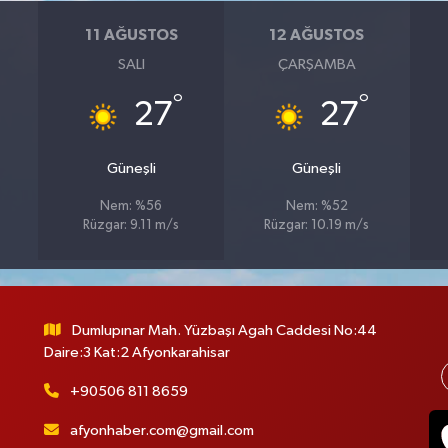
11 AĞUSTOS
12 AĞUSTOS
SALI
ÇARŞAMBA
°
°
27
27
Güneşli
Güneşli
Nem: %56
Nem: %52
Rüzgar: 9.11 m/s
Rüzgar: 10.19 m/s
Dumlupınar Mah. Yüzbaşı Agah Caddesi No:44
Daire:3 Kat:2 Afyonkarahisar
+90506 811 8659
afyonhaber.com@gmail.com