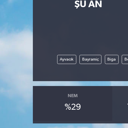
ŞU AN
Magazin
Etkinlikler
Ayvacık
Bayramiç
Biga
B
NEM
%29