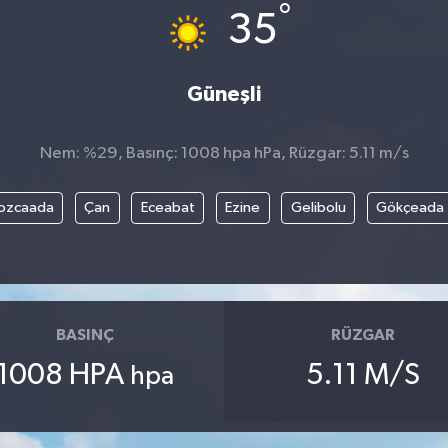
°
35
Güneşli
Nem: %29, Basınç: 1008 hpa hPa, Rüzgar: 5.11 m/s
ozcaada
Çan
Eceabat
Ezine
Gelibolu
Gökçeada
BASINÇ
RÜZGAR
1008 HPA
5.11 M/S
hpa