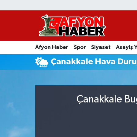
Afyon Haber
Siyaset
Afyon Haber
Spor
Siyaset
Asayiş 
Spor
Çanakkale Hava Dur
Asayiş Yaşam
Sağlık
Çanakkale Bug
Eğitim
Sivil Toplum
Ekonomi