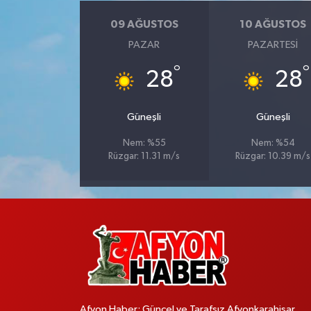
09 AĞUSTOS
10 AĞUSTOS
PAZAR
PAZARTESI
°
°
28
28
Güneşli
Güneşli
Nem: %55
Nem: %54
Rüzgar: 11.31 m/s
Rüzgar: 10.39 m/s
Afyon Haber; Güncel ve Tarafsız Afyonkarahisar