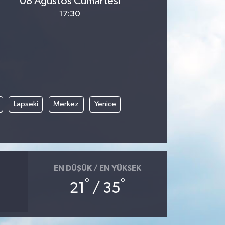
08 Ağustos Cumartesi
17:30
Lapseki
Merkez
Yenice
EN DÜŞÜK / EN YÜKSEK
°
°
21
/ 35