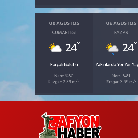
08 AĞUSTOS
09 AĞUSTOS
CUMARTESI
PAZAR
°
°
24
24
Parçalı Bulutlu
Yakınlarda Yer Yer Y
Nem: %80
Nem: %81
Rüzgar: 2.89 m/s
Rüzgar: 3.69 m/s