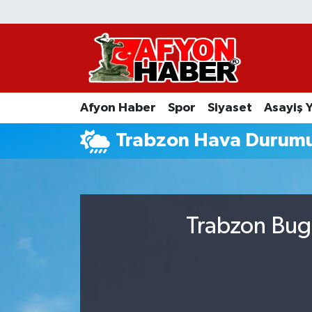
Afyon Haber
Siyaset
Afyon Haber
Spor
Siyaset
Asayiş 
Spor
Trabzon Hava Durum
Asayiş Yaşam
Sağlık
Trabzon Bugü
Eğitim
Sivil Toplum
Ekonomi