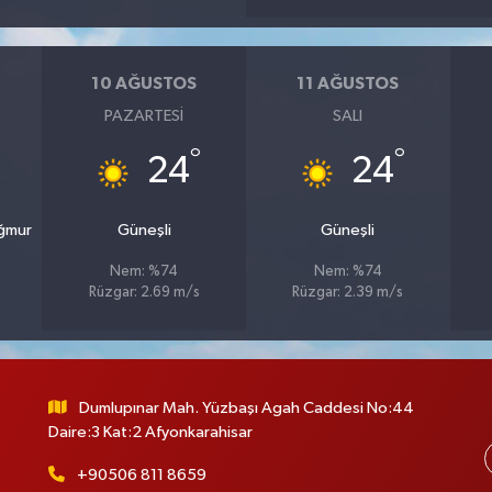
10 AĞUSTOS
11 AĞUSTOS
PAZARTESI
SALI
°
°
24
24
ağmur
Güneşli
Güneşli
Nem: %74
Nem: %74
Rüzgar: 2.69 m/s
Rüzgar: 2.39 m/s
Dumlupınar Mah. Yüzbaşı Agah Caddesi No:44
Daire:3 Kat:2 Afyonkarahisar
+90506 811 8659