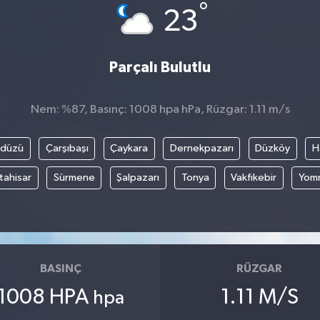
°
23
Parçalı Bulutlu
Nem: %87, Basınç: 1008 hpa hPa, Rüzgar: 1.11 m/s
kdüzü
Çarşıbaşı
Çaykara
Dernekpazarı
Düzköy
H
tahisar
Sürmene
Şalpazarı
Tonya
Vakfıkebir
Yom
BASINÇ
RÜZGAR
1008 HPA
1.11 M/S
hpa