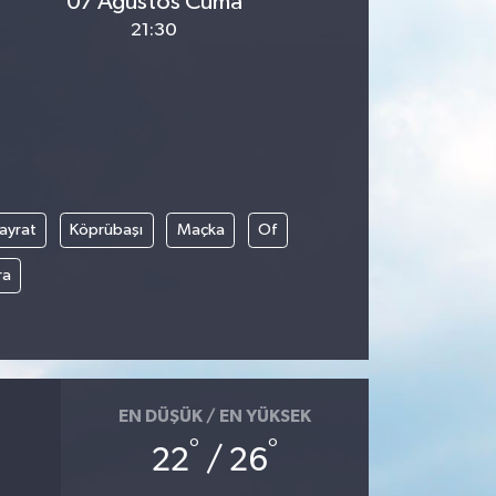
07 Ağustos Cuma
21:30
ayrat
Köprübaşı
Maçka
Of
ra
EN DÜŞÜK / EN YÜKSEK
°
°
22
/ 26