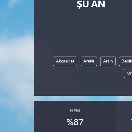
ŞU AN
Magazin
Etkinlikler
Akçaabat
Araklı
Arsin
Beşi
Or
NEM
%87