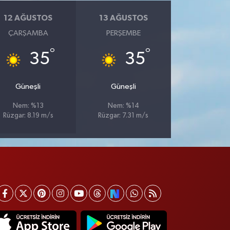
12 AĞUSTOS
13 AĞUSTOS
ÇARŞAMBA
PERŞEMBE
°
°
35
35
Güneşli
Güneşli
Nem: %13
Nem: %14
Rüzgar: 8.19 m/s
Rüzgar: 7.31 m/s