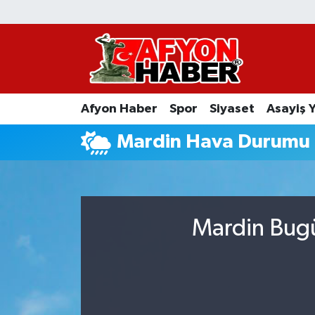
Afyon Haber
Siyaset
Afyon Haber
Spor
Siyaset
Asayiş 
Spor
Mardin Hava Durumu
Asayiş Yaşam
Sağlık
Mardin Bugü
Eğitim
Sivil Toplum
Ekonomi