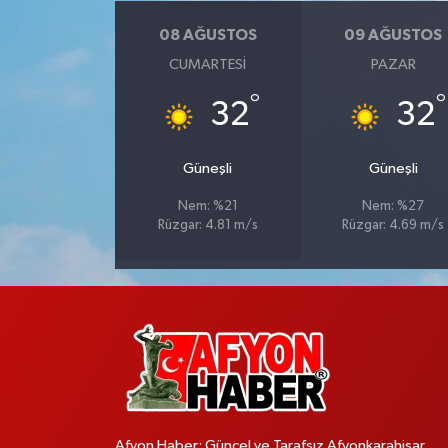
08 AĞUSTOS
09 AĞUSTOS
CUMARTESI
PAZAR
°
°
32
32
Güneşli
Güneşli
Nem: %21
Nem: %27
Rüzgar: 4.81 m/s
Rüzgar: 4.69 m/s
Afyon Haber; Güncel ve Tarafsız Afyonkarahisar