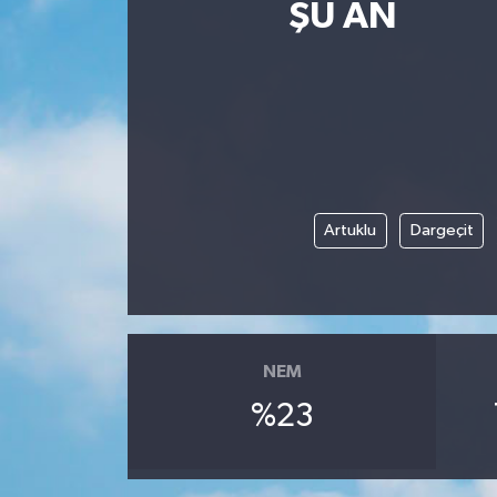
ŞU AN
Magazin
Etkinlikler
Artuklu
Dargeçit
NEM
%23