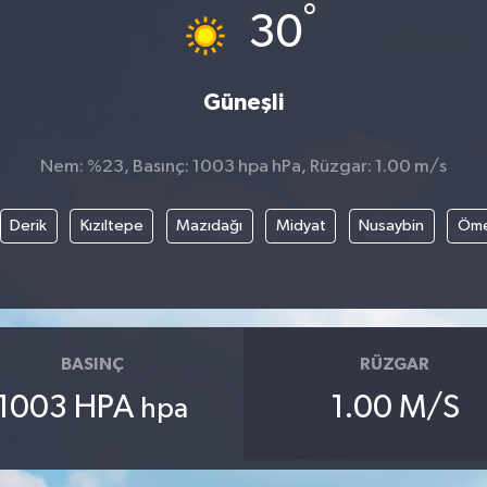
°
30
Güneşli
Nem: %23, Basınç: 1003 hpa hPa, Rüzgar: 1.00 m/s
Derik
Kızıltepe
Mazıdağı
Midyat
Nusaybin
Öme
BASINÇ
RÜZGAR
1003 HPA
1.00 M/S
hpa