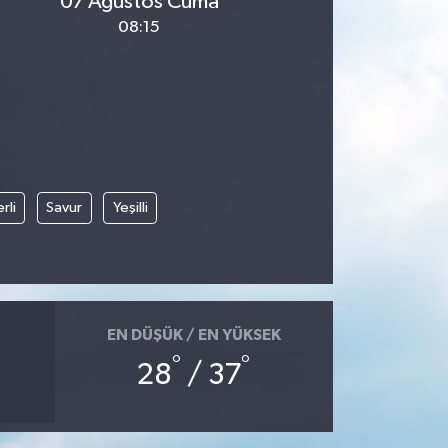
07 Ağustos Cuma
08:15
rli
Savur
Yeşilli
EN DÜŞÜK / EN YÜKSEK
°
°
28
/ 37