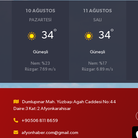
10 AĞUSTOS
11 AĞUSTOS
PAZARTESI
SALI
°
°
34
34
Güneşli
Güneşli
Nem: %23
Nem: %17
Rüzgar: 7.69 m/s
Rüzgar: 6.89 m/s
Dumlupınar Mah. Yüzbaşı Agah Caddesi No:44
Daire:3 Kat:2 Afyonkarahisar
+90506 811 8659
afyonhaber.com@gmail.com