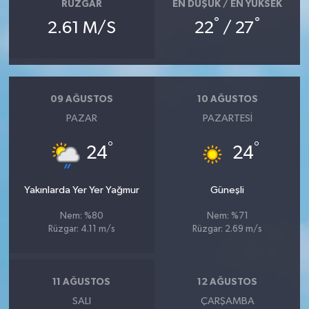
RÜZGAR
EN DÜŞÜK / EN YÜKSEK
°
°
2.61 M/S
22
/ 27
09 AĞUSTOS
10 AĞUSTOS
PAZAR
PAZARTESI
°
°
24
24
Yakınlarda Yer Yer Yağmur
Güneşli
Nem: %80
Nem: %71
Rüzgar: 4.11 m/s
Rüzgar: 2.69 m/s
11 AĞUSTOS
12 AĞUSTOS
SALI
ÇARŞAMBA