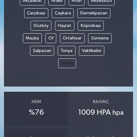
Akçaabat
Araklı
Arsin
Beşikdüzü
Çarşıbaşı
Çaykara
Dernekpazarı
Düzköy
Hayrat
Köprübaşı
Maçka
Of
Ortahisar
Sürmene
Şalpazarı
Tonya
Vakfıkebir
Yomra
NEM
BASINÇ
%76
1009 HPA
hpa