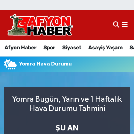
Afyon Haber
Siyaset
Afyon Haber
Spor
Siyaset
Asayiş Yaşam
S
Spor
Yomra Hava Durumu
Asayiş Yaşam
Sağlık
Yomra Bugün, Yarın ve 1 Haftalık
Eğitim
Hava Durumu Tahmini
Sivil Toplum
ŞU AN
Ekonomi