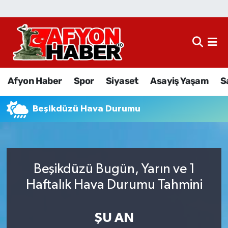
Afyon Haber
Siyaset
Afyon Haber
Spor
Siyaset
Asayiş Yaşam
S
Spor
Beşikdüzü Hava Durumu
Asayiş Yaşam
Sağlık
Beşikdüzü Bugün, Yarın ve 1
Eğitim
Haftalık Hava Durumu Tahmini
Sivil Toplum
ŞU AN
Ekonomi