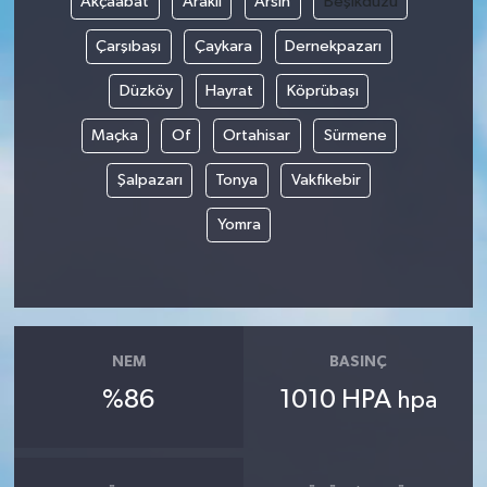
Akçaabat
Araklı
Arsin
Beşikdüzü
Çarşıbaşı
Çaykara
Dernekpazarı
Düzköy
Hayrat
Köprübaşı
Maçka
Of
Ortahisar
Sürmene
Şalpazarı
Tonya
Vakfıkebir
Yomra
NEM
BASINÇ
%86
1010 HPA
hpa