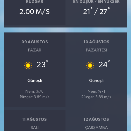
RÜZGAR
EN DÜŞÜK / EN YÜKSEK
°
°
2.00 M/S
21
/ 27
09 AĞUSTOS
10 AĞUSTOS
PAZAR
PAZARTESI
°
°
23
24
Güneşli
Güneşli
Nem: %76
Nem: %71
Rüzgar: 3.69 m/s
Rüzgar: 3.89 m/s
11 AĞUSTOS
12 AĞUSTOS
SALI
ÇARŞAMBA