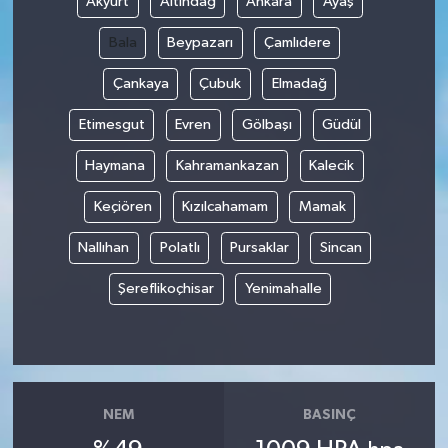
Akyurt
Altındağ
Ankara
Ayaş
Bala
Beypazarı
Çamlıdere
Çankaya
Çubuk
Elmadağ
Etimesgut
Evren
Gölbaşı
Güdül
Haymana
Kahramankazan
Kalecik
Keçiören
Kızılcahamam
Mamak
Nallıhan
Polatlı
Pursaklar
Sincan
Şereflikoçhisar
Yenimahalle
NEM
BASINÇ