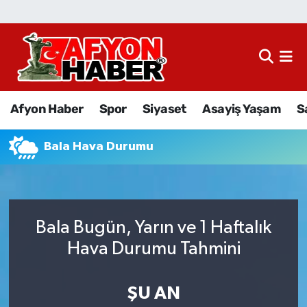
Afyon Haber
Siyaset
Afyon Haber
Spor
Siyaset
Asayiş Yaşam
S
Spor
Bala Hava Durumu
Asayiş Yaşam
Sağlık
Bala Bugün, Yarın ve 1 Haftalık
Eğitim
Hava Durumu Tahmini
Sivil Toplum
ŞU AN
Ekonomi