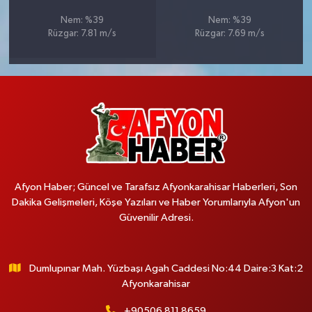
Nem: %39
Nem: %39
Rüzgar: 7.81 m/s
Rüzgar: 7.69 m/s
Afyon Haber; Güncel ve Tarafsız Afyonkarahisar Haberleri, Son
Dakika Gelişmeleri, Köşe Yazıları ve Haber Yorumlarıyla Afyon'un
Güvenilir Adresi.
Dumlupınar Mah. Yüzbaşı Agah Caddesi No:44 Daire:3 Kat:2
Afyonkarahisar
+90506 811 8659