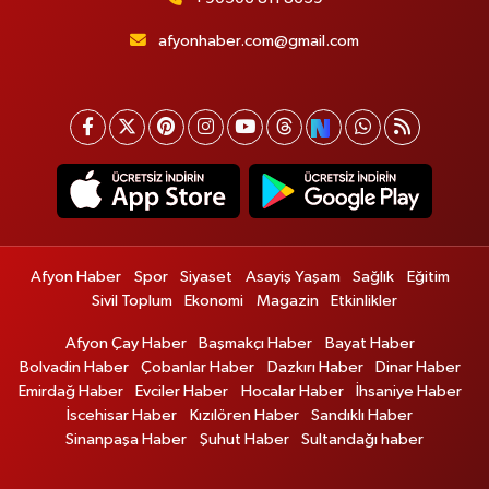
afyonhaber.com@gmail.com
Afyon Haber
Spor
Siyaset
Asayiş Yaşam
Sağlık
Eğitim
Sivil Toplum
Ekonomi
Magazin
Etkinlikler
Afyon Çay Haber
Başmakçı Haber
Bayat Haber
Bolvadin Haber
Çobanlar Haber
Dazkırı Haber
Dinar Haber
Emirdağ Haber
Evciler Haber
Hocalar Haber
İhsaniye Haber
İscehisar Haber
Kızılören Haber
Sandıklı Haber
Sinanpaşa Haber
Şuhut Haber
Sultandağı haber