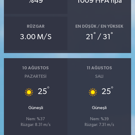
%49
1009 HPA
hpa
RÜZGAR
EN DÜŞÜK / EN YÜKSEK
°
°
3.00 M/S
21
/ 31
10 AĞUSTOS
11 AĞUSTOS
PAZARTESI
SALI
°
°
25
25
Güneşli
Güneşli
Nem: %37
Nem: %39
Rüzgar: 8.31 m/s
Rüzgar: 7.31 m/s