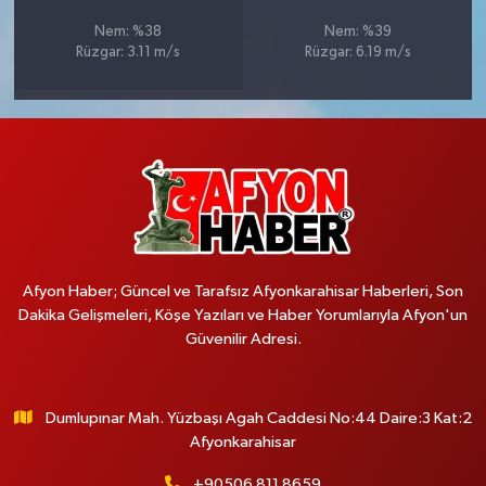
Nem: %38
Nem: %39
Rüzgar: 3.11 m/s
Rüzgar: 6.19 m/s
Afyon Haber; Güncel ve Tarafsız Afyonkarahisar Haberleri, Son
Dakika Gelişmeleri, Köşe Yazıları ve Haber Yorumlarıyla Afyon'un
Güvenilir Adresi.
Dumlupınar Mah. Yüzbaşı Agah Caddesi No:44 Daire:3 Kat:2
Afyonkarahisar
+90506 811 8659