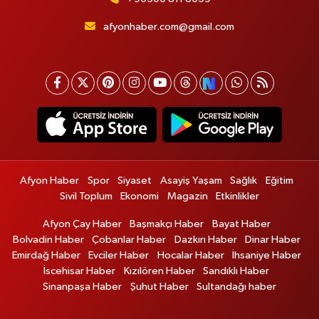
afyonhaber.com@gmail.com
Afyon Haber
Spor
Siyaset
Asayiş Yaşam
Sağlık
Eğitim
Sivil Toplum
Ekonomi
Magazin
Etkinlikler
Afyon Çay Haber
Başmakçı Haber
Bayat Haber
Bolvadin Haber
Çobanlar Haber
Dazkırı Haber
Dinar Haber
Emirdağ Haber
Evciler Haber
Hocalar Haber
İhsaniye Haber
İscehisar Haber
Kızılören Haber
Sandıklı Haber
Sinanpaşa Haber
Şuhut Haber
Sultandağı haber