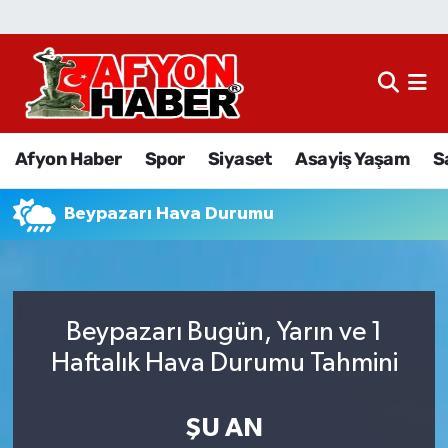
Afyon Haber
Siyaset
Afyon Haber
Spor
Siyaset
Asayiş Yaşam
S
Spor
Beypazarı Hava Durumu
Asayiş Yaşam
Sağlık
Beypazarı Bugün, Yarın ve 1
Eğitim
Haftalık Hava Durumu Tahmini
Sivil Toplum
ŞU AN
Ekonomi