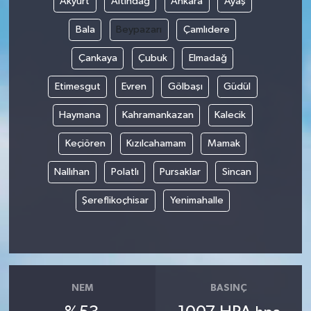
Akyurt
Altındağ
Ankara
Ayaş
Bala
Beypazarı
Çamlıdere
Çankaya
Çubuk
Elmadağ
Etimesgut
Evren
Gölbaşı
Güdül
Haymana
Kahramankazan
Kalecik
Keçiören
Kızılcahamam
Mamak
Nallıhan
Polatlı
Pursaklar
Sincan
Şereflikoçhisar
Yenimahalle
NEM
BASINÇ