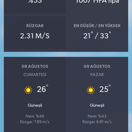
%53
1007 HPA
hpa
RÜZGAR
EN DÜŞÜK / EN YÜKSEK
°
°
2.31 M/S
21
/ 33
08 AĞUSTOS
09 AĞUSTOS
CUMARTESI
PAZAR
°
°
26
25
Güneşli
Güneşli
Nem: %46
Nem: %43
Rüzgar: 7.89 m/s
Rüzgar: 6.81 m/s