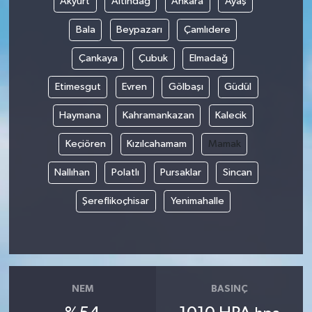
Akyurt
Altındağ
Ankara
Ayaş
Bala
Beypazarı
Çamlıdere
Çankaya
Çubuk
Elmadağ
Etimesgut
Evren
Gölbaşı
Güdül
Haymana
Kahramankazan
Kalecik
Keçiören
Kızılcahamam
Mamak
Nallıhan
Polatlı
Pursaklar
Sincan
Şereflikoçhisar
Yenimahalle
NEM
BASINÇ