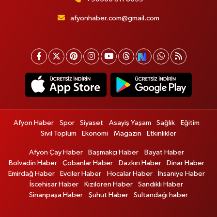
afyonhaber.com@gmail.com
Afyon Haber
Spor
Siyaset
Asayiş Yaşam
Sağlık
Eğitim
Sivil Toplum
Ekonomi
Magazin
Etkinlikler
Afyon Çay Haber
Başmakçı Haber
Bayat Haber
Bolvadin Haber
Çobanlar Haber
Dazkırı Haber
Dinar Haber
Emirdağ Haber
Evciler Haber
Hocalar Haber
İhsaniye Haber
İscehisar Haber
Kızılören Haber
Sandıklı Haber
Sinanpaşa Haber
Şuhut Haber
Sultandağı haber