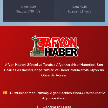
Nem: %39
Nem: %40
Rüzgar: 7.39 m/s
Rüzgar: 5.11 m/s
Afyon Haber; Güncel ve Tarafsız Afyonkarahisar Haberleri, Son
Dakika Gelişmeleri, Köşe Yazıları ve Haber Yorumlarıyla Afyon'un
Güvenilir Adresi.
Dumlupınar Mah. Yüzbaşı Agah Caddesi No:44 Daire:3 Kat:2
Afyonkarahisar
+90506 811 8659