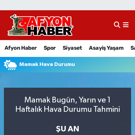
Afyon Haber
Siyaset
Afyon Haber
Spor
Siyaset
Asayiş Yaşam
S
Spor
Mamak Hava Durumu
Asayiş Yaşam
Sağlık
Mamak Bugün, Yarın ve 1
Eğitim
Haftalık Hava Durumu Tahmini
Sivil Toplum
ŞU AN
Ekonomi