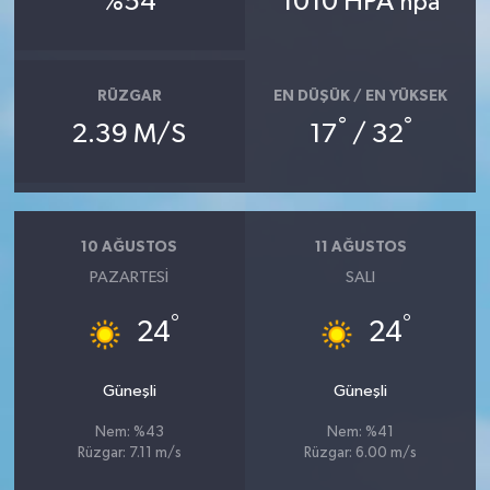
%54
1010 HPA
hpa
RÜZGAR
EN DÜŞÜK / EN YÜKSEK
°
°
2.39 M/S
17
/ 32
10 AĞUSTOS
11 AĞUSTOS
PAZARTESI
SALI
°
°
24
24
Güneşli
Güneşli
Nem: %43
Nem: %41
Rüzgar: 7.11 m/s
Rüzgar: 6.00 m/s