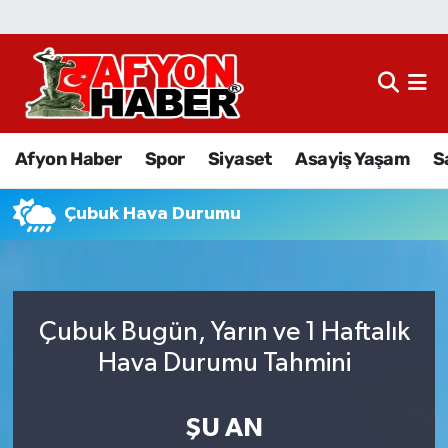
Afyon Haber
Siyaset
Afyon Haber
Spor
Siyaset
Asayiş Yaşam
S
Spor
Çubuk Hava Durumu
Asayiş Yaşam
Sağlık
Çubuk Bugün, Yarın ve 1 Haftalık
Eğitim
Hava Durumu Tahmini
Sivil Toplum
ŞU AN
Ekonomi