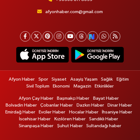
afyonhaber.com@gmail.com
Afyon Haber
Spor
Siyaset
Asayiş Yaşam
Sağlık
Eğitim
Sivil Toplum
Ekonomi
Magazin
Etkinlikler
Afyon Çay Haber
Başmakçı Haber
Bayat Haber
Bolvadin Haber
Çobanlar Haber
Dazkırı Haber
Dinar Haber
Emirdağ Haber
Evciler Haber
Hocalar Haber
İhsaniye Haber
İscehisar Haber
Kızılören Haber
Sandıklı Haber
Sinanpaşa Haber
Şuhut Haber
Sultandağı haber