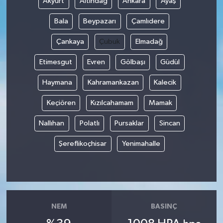
Akyurt
Altındağ
Ankara
Ayaş
Bala
Beypazarı
Çamlıdere
Çankaya
Çubuk
Elmadağ
Etimesgut
Evren
Gölbaşı
Güdül
Haymana
Kahramankazan
Kalecik
Keçiören
Kızılcahamam
Mamak
Nallıhan
Polatlı
Pursaklar
Sincan
Şereflikoçhisar
Yenimahalle
NEM
BASINÇ