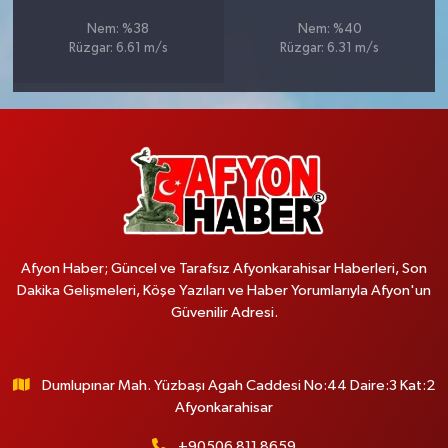
Nem: %38
Nem: %40
Rüzgar: 6.61 m/s
Rüzgar: 6.31 m/s
Afyon Haber; Güncel ve Tarafsız Afyonkarahisar Haberleri, Son
Dakika Gelişmeleri, Köşe Yazıları ve Haber Yorumlarıyla Afyon'un
Güvenilir Adresi.
Dumlupınar Mah. Yüzbaşı Agah Caddesi No:44 Daire:3 Kat:2
Afyonkarahisar
+90506 811 8659