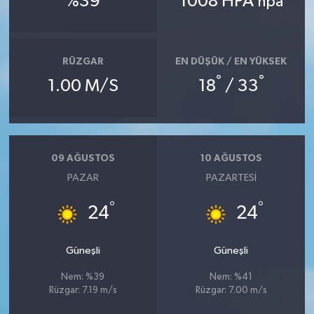
%39
1008 HPA
hpa
RÜZGAR
EN DÜŞÜK / EN YÜKSEK
°
°
1.00 M/S
18
/ 33
09 AĞUSTOS
10 AĞUSTOS
PAZAR
PAZARTESI
°
°
24
24
Güneşli
Güneşli
Nem: %39
Nem: %41
Rüzgar: 7.19 m/s
Rüzgar: 7.00 m/s