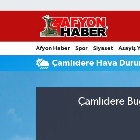
Afyon Haber
Siyaset
Afyon Haber
Spor
Siyaset
Asayiş 
Spor
Çamlıdere Hava Dur
Asayiş Yaşam
Sağlık
Çamlıdere Bug
Eğitim
Sivil Toplum
Ekonomi