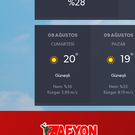
%28
08 AĞUSTOS
09 AĞUSTOS
CUMARTESI
PAZAR
°
°
20
19
Güneşli
Güneşli
Nem: %56
Nem: %55
Rüzgar: 5.89 m/s
Rüzgar: 8.19 m/s