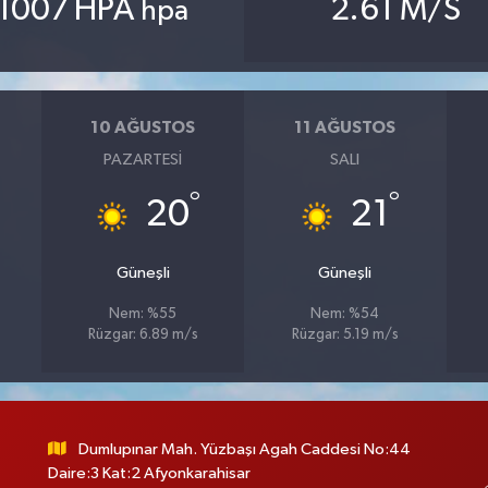
1007 HPA
2.61 M/S
hpa
10 AĞUSTOS
11 AĞUSTOS
PAZARTESI
SALI
°
°
20
21
Güneşli
Güneşli
Nem: %55
Nem: %54
Rüzgar: 6.89 m/s
Rüzgar: 5.19 m/s
Dumlupınar Mah. Yüzbaşı Agah Caddesi No:44
Daire:3 Kat:2 Afyonkarahisar