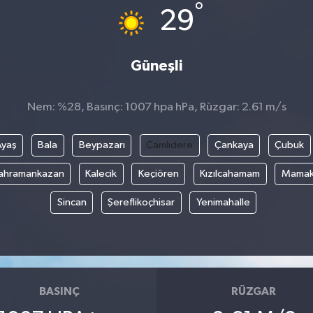
°
29
Güneşli
Nem: %28, Basınç: 1007 hpa hPa, Rüzgar: 2.61 m/s
Ayaş
Bala
Beypazarı
Çamlıdere
Çankaya
Çubuk
ahramankazan
Kalecik
Keçiören
Kızılcahamam
Mama
Sincan
Şereflikoçhisar
Yenimahalle
BASINÇ
RÜZGAR