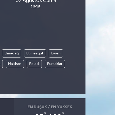
07 Ağustos Cuma
16:15
Elmadağ
Etimesgut
Evren
k
Nallıhan
Polatlı
Pursaklar
EN DÜŞÜK / EN YÜKSEK