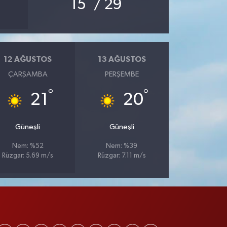
°
°
15
/ 29
12 AĞUSTOS
13 AĞUSTOS
ÇARŞAMBA
PERŞEMBE
°
°
21
20
Güneşli
Güneşli
Nem: %52
Nem: %39
Rüzgar: 5.69 m/s
Rüzgar: 7.11 m/s