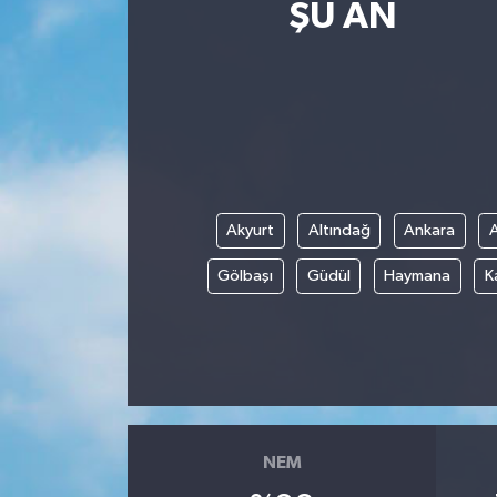
ŞU AN
Magazin
Etkinlikler
Akyurt
Altındağ
Ankara
Gölbaşı
Güdül
Haymana
K
NEM