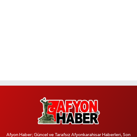
Afyon Haber; Güncel ve Tarafsız Afyonkarahisar Haberleri, Son