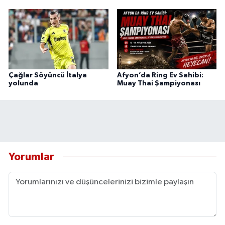
Çağlar Söyüncü İtalya
Afyon’da Ring Ev Sahibi:
yolunda
Muay Thai Şampiyonası
Yorumlar