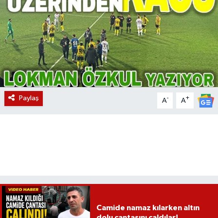
Magazin
Etkinlikler
Paylaş
-
+
A
A
Camide namaz kılarken altın
dolu çantasını çaldılar!..