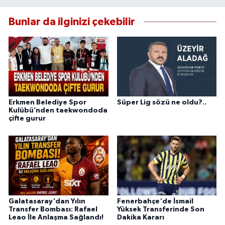
Bunlar da ilginizi çekebilir
Erkmen Belediye Spor
Süper Lig sözü ne oldu?..
Kulübü’nden taekwondoda
çifte gurur
Galatasaray'dan Yılın
Fenerbahçe'de İsmail
Transfer Bombası: Rafael
Yüksek Transferinde Son
Leao İle Anlaşma Sağlandı!
Dakika Kararı