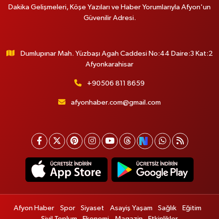
Dakika Gelişmeleri, Köşe Yazıları ve Haber Yorumlarıyla Afyon'un
Güvenilir Adresi.
Dumlupınar Mah. Yüzbaşı Agah Caddesi No:44 Daire:3 Kat:2
Afyonkarahisar
+90506 811 8659
afyonhaber.com@gmail.com
Afyon Haber
Spor
Siyaset
Asayiş Yaşam
Sağlık
Eğitim
Sivil Toplum
Ekonomi
Magazin
Etkinlikler