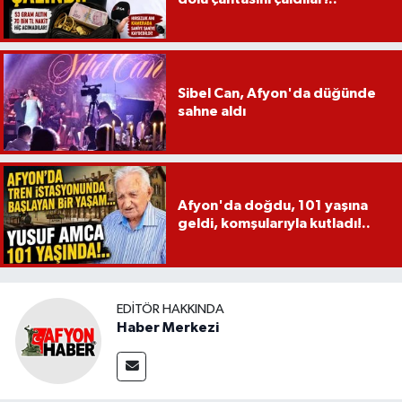
Sibel Can, Afyon'da düğünde
sahne aldı
Afyon'da doğdu, 101 yaşına
geldi, komşularıyla kutladı!..
EDITÖR HAKKINDA
Haber Merkezi