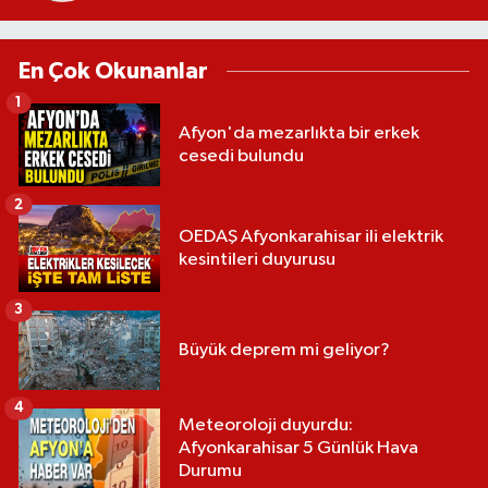
En Çok Okunanlar
1
Afyon'da mezarlıkta bir erkek
cesedi bulundu
2
OEDAŞ Afyonkarahisar ili elektrik
kesintileri duyurusu
3
Büyük deprem mi geliyor?
4
Meteoroloji duyurdu:
Afyonkarahisar 5 Günlük Hava
Durumu