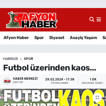
Afyon Haber
Siyaset
Afyon Haber
Spor
Siyaset
Asayiş Yaşam
S
Spor
Asayiş Yaşam
HABERLER
SPOR
Futbol üzerinden kaos...
Sağlık
Eğitim
HABER MERKEZI
29.02.2024 - 17:38
1 DK
EDITÖR
YAYINLANMA
OKUNMA SÜRESI
Sivil Toplum
Ekonomi