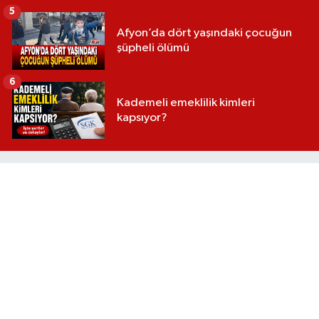
5
Afyon’da dört yaşındaki çocuğun
şüpheli ölümü
6
Kademeli emeklilik kimleri
kapsıyor?