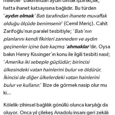
milletler’ bakımından aydın olmak işbirlikçilik,
hatta ihanet katsayısına bağlıdır. Bu türden
‘
aydın olmak
’ Batı tarafından ihanete muvaffak
olduğu ölçüde benimsenir
’ (Cemil Meriç). Cahit
Zarifoğlu’nun paralel tesbitiyle; ‘
Batı'nın
planlarını kendi fikirleri zanneden ve aydın
geçinenler içine batı kaçmış '
ahmaklar
’
dır. Oysa
bakın Henry Kissinger’ın konu ile ilgili tesbiti nasıl;
‘
Amerika iki sebeple güçlüdür; birincisi
ülkesindeki vatan hainlerini bulur ve öldürür.
İkincisi de diğer ülkelerdeki vatan hainlerini
bulur ve kullanır.
’ Bize de görmek nasip olur mu
ki…
Kölelik-zihinsel bağlılık gönüllü olunca karşılığı da
oluyor. Onca yıl çilekeş Anadolu insanı geri zekâlı