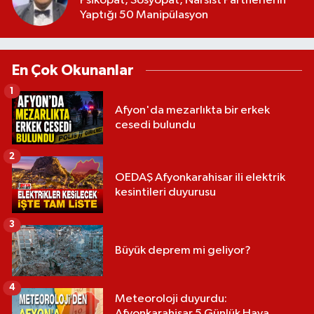
Psikopat, Sosyopat, Narsist Partnerlerin
Yaptığı 50 Manipülasyon
En Çok Okunanlar
1
Afyon'da mezarlıkta bir erkek
cesedi bulundu
2
OEDAŞ Afyonkarahisar ili elektrik
kesintileri duyurusu
3
Büyük deprem mi geliyor?
4
Meteoroloji duyurdu:
Afyonkarahisar 5 Günlük Hava