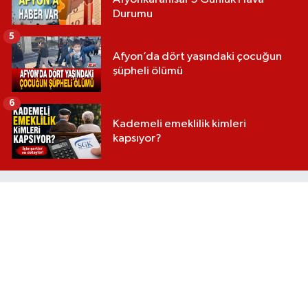
Durumu
5
Afyon’da dört yaşındaki çocuğun
şüpheli ölümü
6
Kademeli emeklilik kimleri
kapsıyor?