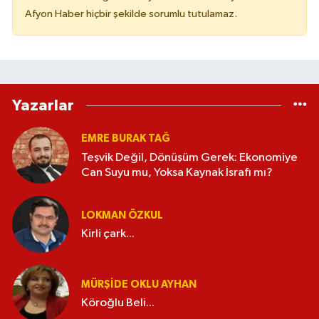
Afyon Haber hiçbir şekilde sorumlu tutulamaz.
Yazarlar
EMRE BURAK TAĞ
Teşvik Değil, Dönüşüm Gerek: Ekonomiye
Can Suyu mu, Yoksa Kaynak İsrafı mı?
LOKMAN ÖZKUL
Kirli çark...
MÜRŞIDE OKLU AYHAN
Köroğlu Beli...