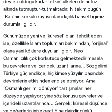
devleti olduğu kadar ‘etkin’ ülkeleri de nüfuz
altında tutmuştur-tutmaktadır. Nitekim bugün
‘Batı’nın korkulu rüyası olan ırkçılık bahsettiğimiz
durumla ilgilidir.
Günümüzde yeni ve ‘küresel’ olanı tehdit eden
ise, özellikle İslam toplumları bakımından, ‘orijinal’
olana yani köklere duyulan ilgidir. Neo-
Osmanlıcılık çok korkutucu gelmektedir mesela
bu çevrelere ve içerideki uzantılarına… Sözgelimi
Türkiye güçlendikçe, hiç kimse yüzyılın başındaki
devrimlerin etkisinden endişe etmiyor. Ama
‘Osmanlı geri mi dönüyor’ tartışmaları her
düzeyde yapılıyor; yine söz konusu çevreler ve
içerideki uzantılarınca… Gerçek; küresel düşünce
ve değerlerin inişe geçtiğine dairdir çünkü...