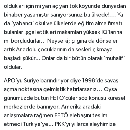
oldukları için mi yarı aç yarı tok köyünde dünyadan
bihaber yaşamıştır sanıyorsunuz bu ülkede!... Ya
da ‘yabancı’ okul ve ülkelerde eğitim alma fırsatı
bulanlar işgal ettikleri makamları yüksek IQ’larına
mı borçludurlar… Neyse ki; çılgına da dönseler
artık Anadolu çocuklarının da sesleri çıkmaya
başladı şükür… Onlar da bir bütün olarak ‘muhalif’
oldular.
APO’yu Suriye barındırıyor diye 1998’de savaş
açma noktasına gelmiştik hatırlarsanız... Oysa
günümüzde bütün FETÖ’cüler söz konusu küresel
merkezlerde barınıyor. Amerika aradaki
anlaşmalara rağmen FETÖ elebaşını teslim
etmedi Türkiye’ye… PKK’yı yıllarca aleyhimize