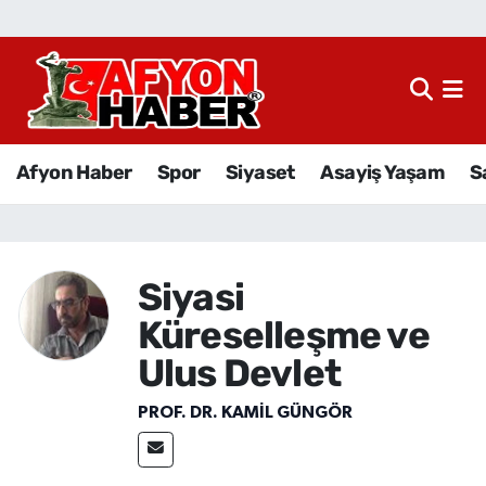
Afyon Haber
Siyaset
Afyon Haber
Spor
Siyaset
Asayiş Yaşam
S
Spor
Asayiş Yaşam
Siyasi
Sağlık
Küreselleşme ve
Eğitim
Ulus Devlet
PROF. DR. KAMIL GÜNGÖR
Sivil Toplum
Ekonomi