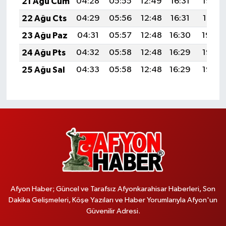
21 Ağu Cum
04:28
05:55
12:49
16:31
19:32
22 Ağu Cts
04:29
05:56
12:48
16:31
19:31
23 Ağu Paz
04:31
05:57
12:48
16:30
19:30
24 Ağu Pts
04:32
05:58
12:48
16:29
19:28
25 Ağu Sal
04:33
05:58
12:48
16:29
19:27
Afyon Haber; Güncel ve Tarafsız Afyonkarahisar Haberleri, Son
Dakika Gelişmeleri, Köşe Yazıları ve Haber Yorumlarıyla Afyon'un
Güvenilir Adresi.