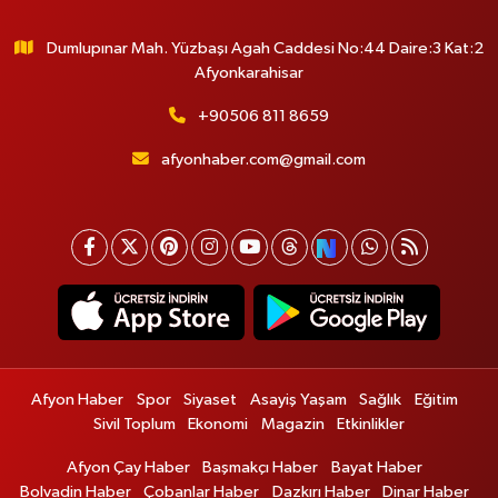
Dumlupınar Mah. Yüzbaşı Agah Caddesi No:44 Daire:3 Kat:2
Afyonkarahisar
+90506 811 8659
afyonhaber.com@gmail.com
Afyon Haber
Spor
Siyaset
Asayiş Yaşam
Sağlık
Eğitim
Sivil Toplum
Ekonomi
Magazin
Etkinlikler
Afyon Çay Haber
Başmakçı Haber
Bayat Haber
Bolvadin Haber
Çobanlar Haber
Dazkırı Haber
Dinar Haber