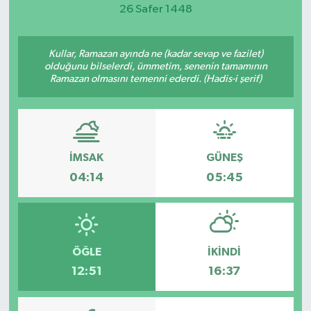
26 Safer 1448
Magazin
Kullar, Ramazan ayında ne (kadar sevap ve fazilet)
Etkinlikler
olduğunu bilselerdi, ümmetim, senenin tamamının
Ramazan olmasını temenni ederdi. (Hadis-i şerif)
İMSAK
GÜNEŞ
04:14
05:45
ÖĞLE
İKINDI
12:51
16:37