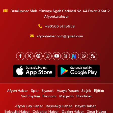
Dumlupınar Mah. Yüzbaşı Agah Caddesi No:44 Daire:3 Kat:2
Afyonkarahisar
+90506 811 8659
afyonhaber.com@gmail.com
Afyon Haber
Spor
Siyaset
Asayiş Yaşam
Sağlık
Eğitim
Sivil Toplum
Ekonomi
Magazin
Etkinlikler
Afyon Çay Haber
Başmakçı Haber
Bayat Haber
Bolvadin Haber
Çobanlar Haber
Dazkırı Haber
Dinar Haber