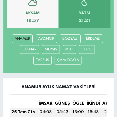
AKŞAM
YATSI
19:57
21:21
ANAMUR
AYDINCIK
BOZYAZI
ERDEMLİ
GÜLNAR
MERSİN
MUT
SİLİFKE
TARSUS
ÇAMLIYAYLA
ANAMUR AYLIK NAMAZ VAKITLERI
İMSAK
GÜNEŞ
ÖĞLE
İKINDI
AKŞA
25 Tem Cts
04:08
05:43
13:00
16:48
20:07