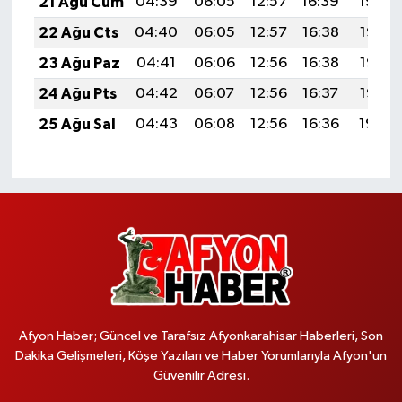
21 Ağu Cum
04:39
06:05
12:57
16:39
19:39
22 Ağu Cts
04:40
06:05
12:57
16:38
19:38
23 Ağu Paz
04:41
06:06
12:56
16:38
19:37
24 Ağu Pts
04:42
06:07
12:56
16:37
19:36
25 Ağu Sal
04:43
06:08
12:56
16:36
19:34
Afyon Haber; Güncel ve Tarafsız Afyonkarahisar Haberleri, Son
Dakika Gelişmeleri, Köşe Yazıları ve Haber Yorumlarıyla Afyon'un
Güvenilir Adresi.