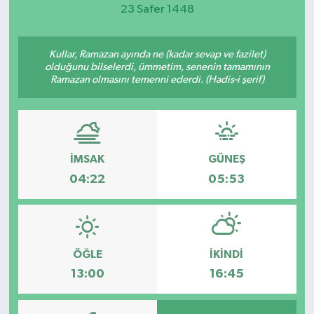
23 Safer 1448
Magazin
Kullar, Ramazan ayında ne (kadar sevap ve fazilet)
Etkinlikler
olduğunu bilselerdi, ümmetim, senenin tamamının
Ramazan olmasını temenni ederdi. (Hadis-i şerif)
İMSAK
GÜNEŞ
04:22
05:53
ÖĞLE
İKINDI
13:00
16:45