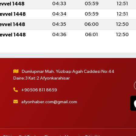
evvel 1448
04:33
05:59
12:51
levvel 1448
04:34
05:59
12:51
levvel 1448
04:35
06:00
12:50
levvel 1448
04:36
06:01
12:50
Dumlupınar Mah. Yüzbaşı Agah Caddesi No:44
Daire:3 Kat:2 Afyonkarahisar
+90506 811 8659
afyonhaber.com@gmail.com