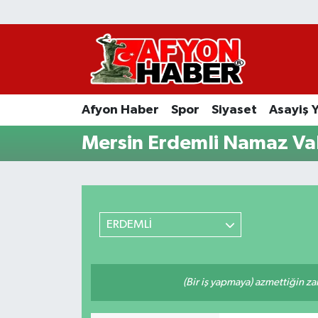
Afyon Haber
Siyaset
Afyon Haber
Spor
Siyaset
Asayiş 
Spor
Mersin Erdemli Namaz Vak
Asayiş Yaşam
Sağlık
ERDEMLİ
Eğitim
Sivil Toplum
(Bir iş yapmaya) azmettiğin zam
Ekonomi