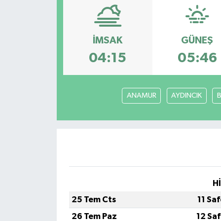
Magazin
İMSAK
GÜNEŞ
Etkinlikler
04:15
05:46
ANAMUR
AYDINCIK
H
25 Tem Cts
11 Sa
26 Tem Paz
12 Sa