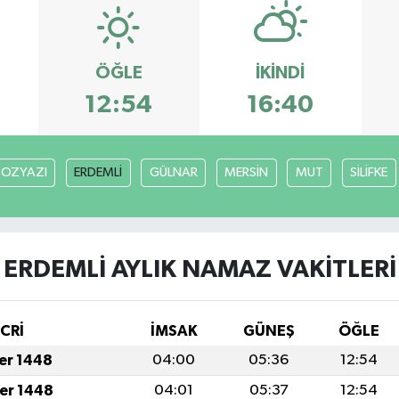
ÖĞLE
İKINDI
12:54
16:40
BOZYAZI
ERDEMLİ
GÜLNAR
MERSİN
MUT
SİLİFKE
ERDEMLİ AYLIK NAMAZ VAKITLERI
İCRİ
İMSAK
GÜNEŞ
ÖĞLE
fer 1448
04:00
05:36
12:54
fer 1448
04:01
05:37
12:54