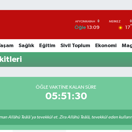
17
Öğle
13:09
Yaşam
Sağlık
Eğitim
Sivil Toplum
Ekonomi
Mag
itleri
ÖĞLE VAKTINE KALAN SÜRE
05:51:30
an Allâhü Teâlâ'ya tevekkül et. Zira Allâhü Teâlâ, tevekkül eden kullarını