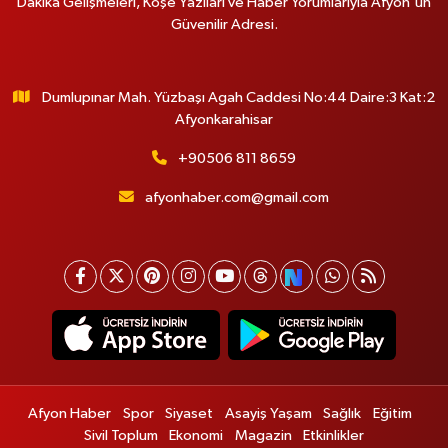
Dakika Gelişmeleri, Köşe Yazıları ve Haber Yorumlarıyla Afyon'un
Güvenilir Adresi.
Dumlupınar Mah. Yüzbaşı Agah Caddesi No:44 Daire:3 Kat:2
Afyonkarahisar
+90506 811 8659
afyonhaber.com@gmail.com
Afyon Haber
Spor
Siyaset
Asayiş Yaşam
Sağlık
Eğitim
Sivil Toplum
Ekonomi
Magazin
Etkinlikler