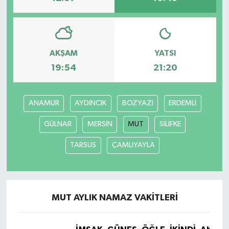
AKŞAM
YATSI
19:54
21:20
ANAMUR
AYDINCIK
BOZYAZI
ERDEMLİ
GÜLNAR
MERSİN
MUT
SİLİFKE
TARSUS
ÇAMLIYAYLA
MUT AYLIK NAMAZ VAKITLERI