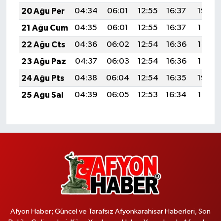
20 Ağu Per
04:34
06:01
12:55
16:37
19:39
21 Ağu Cum
04:35
06:01
12:55
16:37
19:38
22 Ağu Cts
04:36
06:02
12:54
16:36
19:36
23 Ağu Paz
04:37
06:03
12:54
16:36
19:35
24 Ağu Pts
04:38
06:04
12:54
16:35
19:34
25 Ağu Sal
04:39
06:05
12:53
16:34
19:32
Afyon Haber; Güncel ve Tarafsız Afyonkarahisar Haberleri, Son