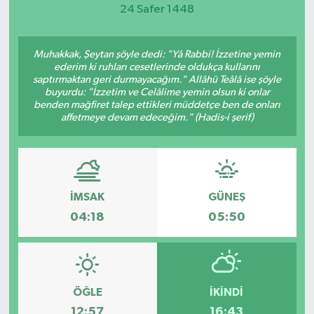
24 Safer 1448
Magazin
Muhakkak, Şeytan şöyle dedi: "Yâ Rabbi! İzzetine yemin
Etkinlikler
ederim ki ruhları cesetlerinde oldukça kullarını
saptırmaktan geri durmayacağım." Allâhü Teâlâ ise şöyle
buyurdu: "İzzetim ve Celâlime yemin olsun ki onlar
benden mağfiret talep ettikleri müddetçe ben de onları
affetmeye devam edeceğim." (Hadis-i şerif)
İMSAK
GÜNEŞ
04:18
05:50
ÖĞLE
İKINDI
12:57
16:43