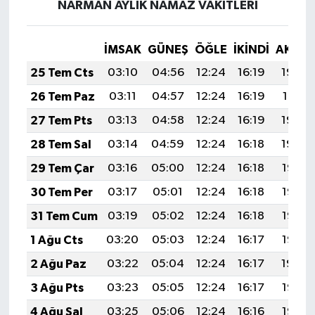
NARMAN AYLIK NAMAZ VAKITLERI
İMSAK
GÜNEŞ
ÖĞLE
İKINDI
AKŞA
25 Tem Cts
03:10
04:56
12:24
16:19
19:42
26 Tem Paz
03:11
04:57
12:24
16:19
19:41
27 Tem Pts
03:13
04:58
12:24
16:19
19:40
28 Tem Sal
03:14
04:59
12:24
16:18
19:39
29 Tem Çar
03:16
05:00
12:24
16:18
19:38
30 Tem Per
03:17
05:01
12:24
16:18
19:37
31 Tem Cum
03:19
05:02
12:24
16:18
19:36
1 Ağu Cts
03:20
05:03
12:24
16:17
19:35
2 Ağu Paz
03:22
05:04
12:24
16:17
19:34
3 Ağu Pts
03:23
05:05
12:24
16:17
19:33
4 Ağu Sal
03:25
05:06
12:24
16:16
19:32