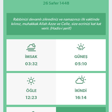
26 Safer 1448
Magazin
Rabbinizi devamlı zikrediniz ve namazınızı ilk vaktinde
Etkinlikler
kılınız, muhakkak Allah Azze ve Celle, size ecrinizi kat kat
verir. (Hadis-i şerif)
İMSAK
GÜNEŞ
03:32
05:10
ÖĞLE
İKINDI
12:23
16:14