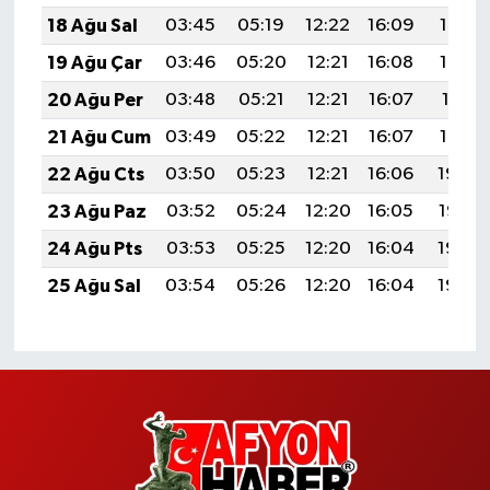
18 Ağu Sal
03:45
05:19
12:22
16:09
19:14
19 Ağu Çar
03:46
05:20
12:21
16:08
19:13
20 Ağu Per
03:48
05:21
12:21
16:07
19:11
21 Ağu Cum
03:49
05:22
12:21
16:07
19:10
22 Ağu Cts
03:50
05:23
12:21
16:06
19:08
23 Ağu Paz
03:52
05:24
12:20
16:05
19:07
24 Ağu Pts
03:53
05:25
12:20
16:04
19:05
25 Ağu Sal
03:54
05:26
12:20
16:04
19:04