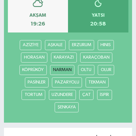
AKŞAM
YATSI
19:26
20:58
AZİZİYE
AŞKALE
ERZURUM
HINIS
HORASAN
KARAYAZI
KARAÇOBAN
KÖPRÜKÖY
NARMAN
OLTU
OLUR
PASİNLER
PAZARYOLU
TEKMAN
TORTUM
UZUNDERE
ÇAT
İSPİR
ŞENKAYA