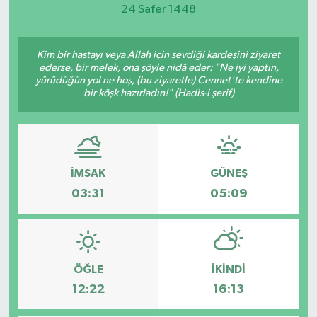
24 Safer 1448
Magazin
Kim bir hastayı veya Allah için sevdiği kardeşini ziyaret
Etkinlikler
ederse, bir melek, ona şöyle nidâ eder: "Ne iyi yaptın,
yürüdüğün yol ne hoş, (bu ziyaretle) Cennet'te kendine
bir köşk hazırladın!" (Hadis-i şerif)
İMSAK
GÜNEŞ
03:31
05:09
ÖĞLE
İKINDI
12:22
16:13