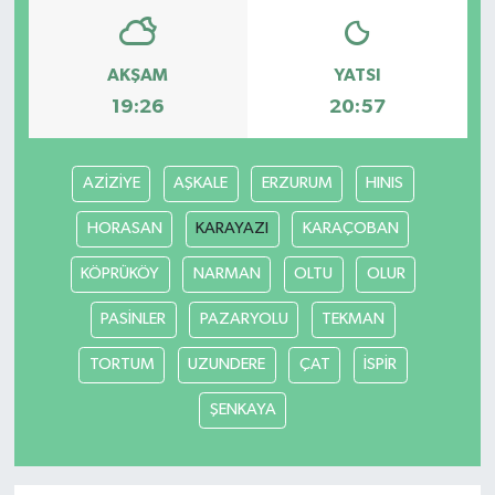
AKŞAM
YATSI
19:26
20:57
AZİZİYE
AŞKALE
ERZURUM
HINIS
HORASAN
KARAYAZI
KARAÇOBAN
KÖPRÜKÖY
NARMAN
OLTU
OLUR
PASİNLER
PAZARYOLU
TEKMAN
TORTUM
UZUNDERE
ÇAT
İSPİR
ŞENKAYA