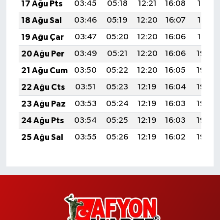
17 Ağu Pts
03:45
05:18
12:21
16:08
19:13
18 Ağu Sal
03:46
05:19
12:20
16:07
19:12
19 Ağu Çar
03:47
05:20
12:20
16:06
19:10
20 Ağu Per
03:49
05:21
12:20
16:06
19:09
21 Ağu Cum
03:50
05:22
12:20
16:05
19:08
22 Ağu Cts
03:51
05:23
12:19
16:04
19:06
23 Ağu Paz
03:53
05:24
12:19
16:03
19:05
24 Ağu Pts
03:54
05:25
12:19
16:03
19:03
25 Ağu Sal
03:55
05:26
12:19
16:02
19:02