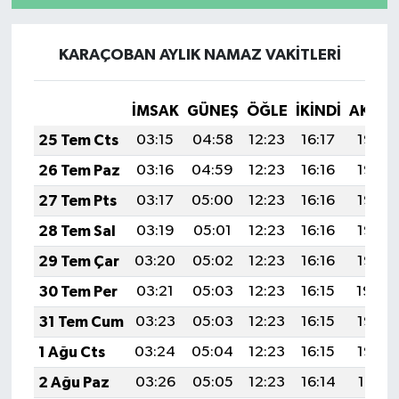
KARAÇOBAN AYLIK NAMAZ VAKITLERI
İMSAK
GÜNEŞ
ÖĞLE
İKINDI
AKŞA
25 Tem Cts
03:15
04:58
12:23
16:17
19:38
26 Tem Paz
03:16
04:59
12:23
16:16
19:37
27 Tem Pts
03:17
05:00
12:23
16:16
19:37
28 Tem Sal
03:19
05:01
12:23
16:16
19:36
29 Tem Çar
03:20
05:02
12:23
16:16
19:35
30 Tem Per
03:21
05:03
12:23
16:15
19:34
31 Tem Cum
03:23
05:03
12:23
16:15
19:33
1 Ağu Cts
03:24
05:04
12:23
16:15
19:32
2 Ağu Paz
03:26
05:05
12:23
16:14
19:31