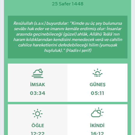
25 Safer 1448
Magazin
Resûlullah (s.a.v.) buyurdular: "Kimde şu üç şey bulunursa
Etkinlikler
sevâbı hak eder ve imanını kemâle erdirmiş olur: İnsanlar
arasında geçinebileceği (güzel) ahlâk, Allâhü Teâlâ'nın
haram kıldıklarından kendisini menedecek verâ ve cahilin
cahilce hareketlerini defedebileceği hilim (yumuşak
huyluluk)." (Hadis-i şerif)
İMSAK
GÜNEŞ
03:34
05:11
ÖĞLE
İKINDI
12:22
16:12