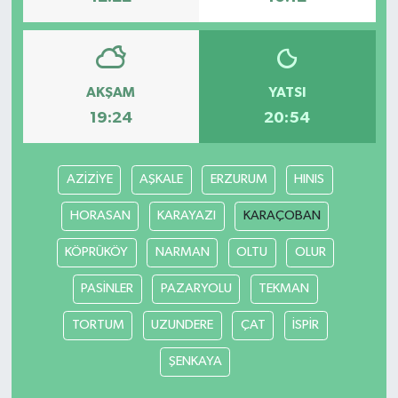
AKŞAM
YATSI
19:24
20:54
AZİZİYE
AŞKALE
ERZURUM
HINIS
HORASAN
KARAYAZI
KARAÇOBAN
KÖPRÜKÖY
NARMAN
OLTU
OLUR
PASİNLER
PAZARYOLU
TEKMAN
TORTUM
UZUNDERE
ÇAT
İSPİR
ŞENKAYA