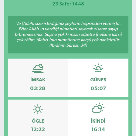
23 Safer 1448
Magazin
Ve (Allah) size istediğiniz şeylerin hepsinden vermiştir.
Etkinlikler
Eğer Allâh'ın verdiği nimetleri sayacak olsanız sayıp
bitiremezsiniz. Şüphe yok ki insan elbette (nefsine karşı)
çok zâlim, (Rabb'inin nimetlerine karşı) çok nankördür.
(İbrâhîm Sûresi, 34)
İMSAK
GÜNEŞ
03:28
05:07
ÖĞLE
İKINDI
12:22
16:14