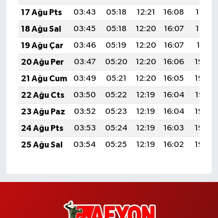
17 Ağu Pts
03:43
05:18
12:21
16:08
19:14
18 Ağu Sal
03:45
05:18
12:20
16:07
19:12
19 Ağu Çar
03:46
05:19
12:20
16:07
19:11
20 Ağu Per
03:47
05:20
12:20
16:06
19:09
21 Ağu Cum
03:49
05:21
12:20
16:05
19:08
22 Ağu Cts
03:50
05:22
12:19
16:04
19:07
23 Ağu Paz
03:52
05:23
12:19
16:04
19:05
24 Ağu Pts
03:53
05:24
12:19
16:03
19:04
25 Ağu Sal
03:54
05:25
12:19
16:02
19:02