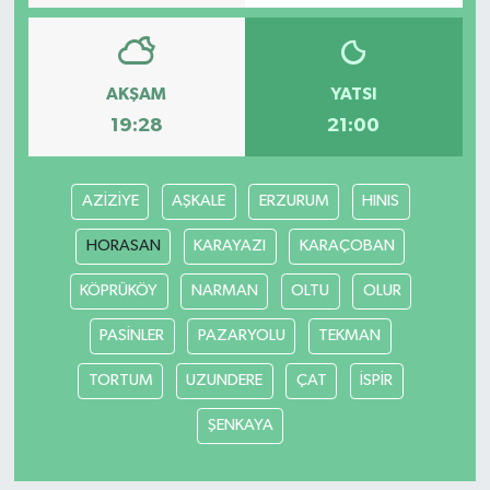
AKŞAM
YATSI
19:28
21:00
AZİZİYE
AŞKALE
ERZURUM
HINIS
HORASAN
KARAYAZI
KARAÇOBAN
KÖPRÜKÖY
NARMAN
OLTU
OLUR
PASİNLER
PAZARYOLU
TEKMAN
TORTUM
UZUNDERE
ÇAT
İSPİR
ŞENKAYA