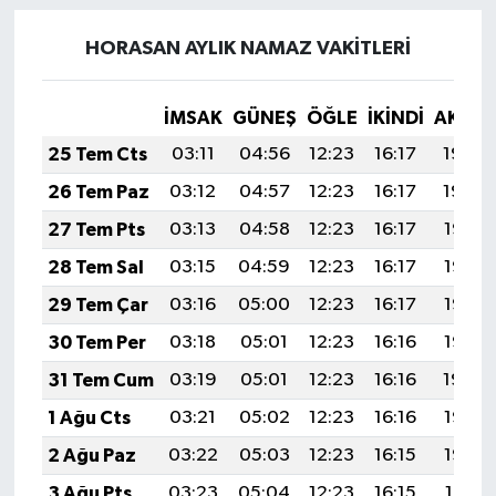
HORASAN AYLIK NAMAZ VAKITLERI
İMSAK
GÜNEŞ
ÖĞLE
İKINDI
AKŞA
25 Tem Cts
03:11
04:56
12:23
16:17
19:40
26 Tem Paz
03:12
04:57
12:23
16:17
19:39
27 Tem Pts
03:13
04:58
12:23
16:17
19:38
28 Tem Sal
03:15
04:59
12:23
16:17
19:37
29 Tem Çar
03:16
05:00
12:23
16:17
19:36
30 Tem Per
03:18
05:01
12:23
16:16
19:35
31 Tem Cum
03:19
05:01
12:23
16:16
19:34
1 Ağu Cts
03:21
05:02
12:23
16:16
19:33
2 Ağu Paz
03:22
05:03
12:23
16:15
19:32
3 Ağu Pts
03:23
05:04
12:23
16:15
19:31