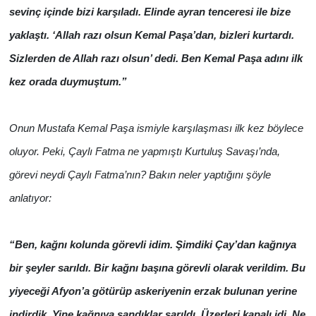
sevinç içinde bizi karşıladı. Elinde ayran tenceresi ile bize
yaklaştı. ‘Allah razı olsun Kemal Paşa’dan, bizleri kurtardı.
Sizlerden de Allah razı olsun’ dedi. Ben Kemal Paşa adını ilk
kez orada duymuştum.”
Onun Mustafa Kemal Paşa ismiyle karşılaşması ilk kez böylece
oluyor. Peki, Çaylı Fatma ne yapmıştı Kurtuluş Savaşı’nda,
görevi neydi Çaylı Fatma’nın? Bakın neler yaptığını şöyle
anlatıyor:
“Ben, kağnı kolunda görevli idim. Şimdiki Çay’dan kağnıya
bir şeyler sarıldı. Bir kağnı başına görevli olarak verildim. Bu
yiyeceği Afyon’a götürüp askeriyenin erzak bulunan yerine
indirdik. Yine kağnıya sandıklar sarıldı. Üzerleri kapalı idi. Ne