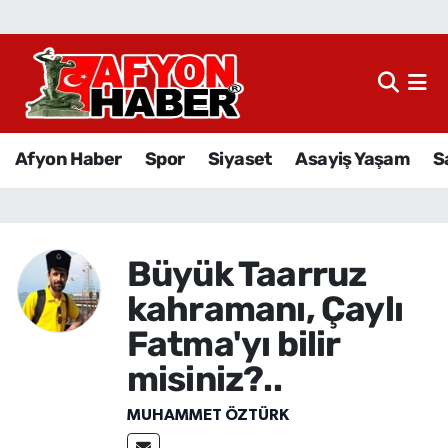
Afyon Haber
Siyaset
Afyon Haber
Spor
Siyaset
Asayiş Yaşam
S
Spor
Asayiş Yaşam
Büyük Taarruz
Sağlık
kahramanı, Çaylı
Eğitim
Fatma'yı bilir
misiniz?..
Sivil Toplum
MUHAMMET ÖZTÜRK
Ekonomi