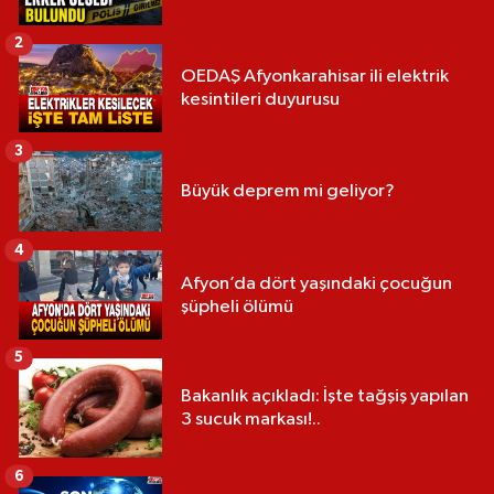
2
OEDAŞ Afyonkarahisar ili elektrik
kesintileri duyurusu
3
Büyük deprem mi geliyor?
4
Afyon’da dört yaşındaki çocuğun
şüpheli ölümü
5
Bakanlık açıkladı: İşte tağşiş yapılan
3 sucuk markası!..
6