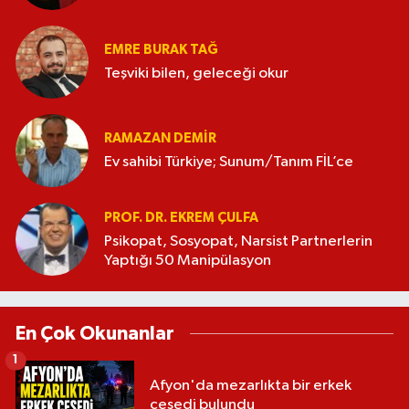
EMRE BURAK TAĞ
Teşviki bilen, geleceği okur
RAMAZAN DEMİR
Ev sahibi Türkiye; Sunum/Tanım FİL’ce
PROF. DR. EKREM ÇULFA
Psikopat, Sosyopat, Narsist Partnerlerin
Yaptığı 50 Manipülasyon
En Çok Okunanlar
1
Afyon'da mezarlıkta bir erkek
cesedi bulundu