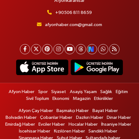
Afyonkarahisar
+90506 811 8659
afyonhaber.com@gmail.com
Afyon Haber
Spor
Siyaset
Asayiş Yaşam
Sağlık
Eğitim
Sivil Toplum
Ekonomi
Magazin
Etkinlikler
Afyon Çay Haber
Başmakçı Haber
Bayat Haber
Bolvadin Haber
Çobanlar Haber
Dazkırı Haber
Dinar Haber
Emirdağ Haber
Evciler Haber
Hocalar Haber
İhsaniye Haber
İscehisar Haber
Kızılören Haber
Sandıklı Haber
Sinanpaşa Haber
Şuhut Haber
Sultandağı haber