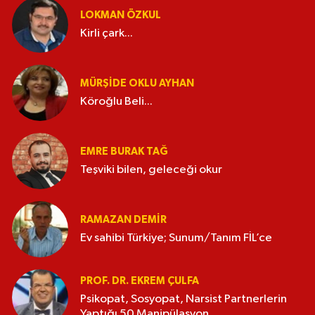
LOKMAN ÖZKUL
Kirli çark...
MÜRŞIDE OKLU AYHAN
Köroğlu Beli...
EMRE BURAK TAĞ
Teşviki bilen, geleceği okur
RAMAZAN DEMİR
Ev sahibi Türkiye; Sunum/Tanım FİL’ce
PROF. DR. EKREM ÇULFA
Psikopat, Sosyopat, Narsist Partnerlerin
Yaptığı 50 Manipülasyon