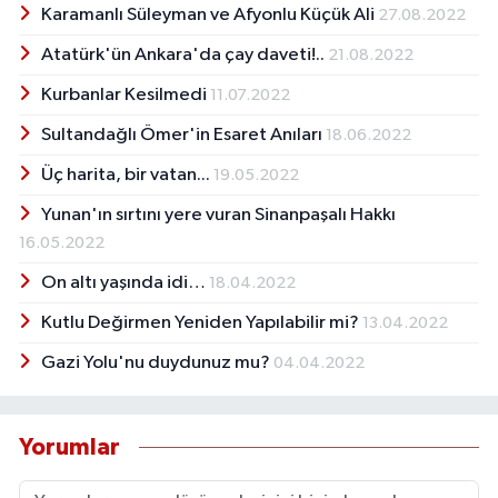
Karamanlı Süleyman ve Afyonlu Küçük Ali
27.08.2022
Atatürk'ün Ankara'da çay daveti!..
21.08.2022
Kurbanlar Kesilmedi
11.07.2022
Sultandağlı Ömer'in Esaret Anıları
18.06.2022
Üç harita, bir vatan...
19.05.2022
Yunan'ın sırtını yere vuran Sinanpaşalı Hakkı
16.05.2022
On altı yaşında idi…
18.04.2022
Kutlu Değirmen Yeniden Yapılabilir mi?
13.04.2022
Gazi Yolu'nu duydunuz mu?
04.04.2022
Yorumlar