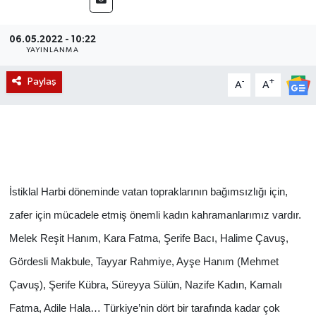
Magazin
06.05.2022 - 10:22
YAYINLANMA
Etkinlikler
Paylaş
-
+
A
A
İstiklal Harbi döneminde vatan topraklarının bağımsızlığı için,
zafer için mücadele etmiş önemli kadın kahramanlarımız vardır.
Melek Reşit Hanım, Kara Fatma, Şerife Bacı, Halime Çavuş,
Gördesli Makbule, Tayyar Rahmiye, Ayşe Hanım (Mehmet
Çavuş), Şerife Kübra, Süreyya Sülün, Nazife Kadın, Kamalı
Fatma, Adile Hala… Türkiye’nin dört bir tarafında kadar çok