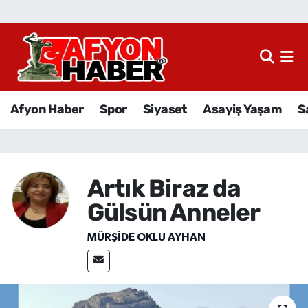
Afyon Haber
Siyaset
Afyon Haber
Spor
Siyaset
Asayiş Yaşam
S
Spor
Asayiş Yaşam
Artık Biraz da
Sağlık
Gülsün Anneler
Eğitim
MÜRŞIDE OKLU AYHAN
Sivil Toplum
Ekonomi