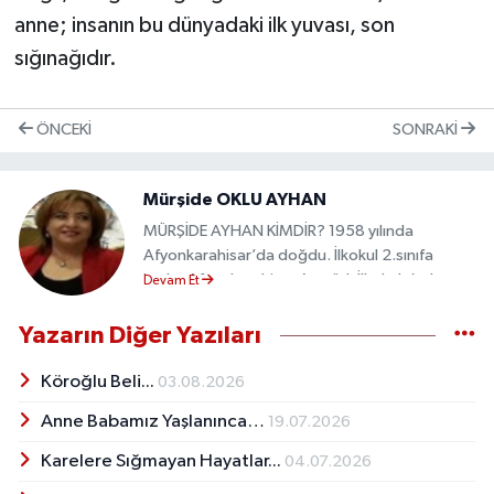
anne; insanın bu dünyadaki ilk yuvası, son
sığınağıdır.
ÖNCEKI
SONRAKI
Mürşide OKLU AYHAN
MÜRŞİDE AYHAN KİMDİR? 1958 yılında
Afyonkarahisar’da doğdu. İlkokul 2.sınıfa
kadar Afyonkarahisar Atatürk İlkokulu’nda,
Devam Et
diğer sınıfları; Konya Mümtaz Koru İlkokulu’nda
tamamladı. Orta ve Lisesi Konya’da bitirdi.
Yazarın Diğer Yazıları
Selçuk Üniversitesi Matematik bölümnden
mezun oldu. Sonrasında Matematik
Köroğlu Beli...
03.08.2026
Öğretmeni olarak, 1982'de Niğde Çamardı
Anne Babamız Yaşlanınca…
19.07.2026
İmam Hatip Lisesine atandı. Niğde Bademdere
Ortaokulu, Ankara Gülveren Lisesi, Ankara
Karelere Sığmayan Hayatlar...
04.07.2026
Sincan Kız Meslek lisesi, Ankara Ağa Ceylan