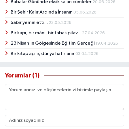
İlköğretim Okulu, Ankara Etimesgut Ticaret ve
Babalar Gününde eksik kalan cümleler
20.06.2026
Anadolu Ticaret Lisesinde çalıştıktan sonra
Bir Şehir Kalır Ardında İnsanın
05.06.2026
2005 yılında emekli oldu. Şiir ve öykü
denemeleri bulunuyor. ‘’Harikalar Diyarısın
Sabır yemin etti...
23.05.2026
Türkiye’m’’ şiiri ile özel jüri ödülü aldı. Halen
Bir kapı, bir mâni, bir tabak pilav...
Ankara’da yaşamaktadır.
27.04.2026
23 Nisan’ın Gölgesinde Eğitim Gerçeği
19.04.2026
Bir kitap açılır, dünya hatırlanır
03.04.2026
Yorumlar (1)