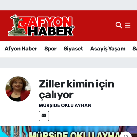
Afyon Haber
Siyaset
Afyon Haber
Spor
Siyaset
Asayiş Yaşam
S
Spor
Asayiş Yaşam
Ziller kimin için
Sağlık
çalıyor
Eğitim
MÜRŞIDE OKLU AYHAN
Sivil Toplum
Ekonomi