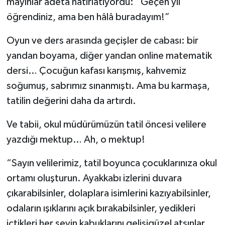
mayınlar adeta hatırlatıyordu: “Geçen yıl
öğrendiniz, ama ben hâlâ buradayım!”
Oyun ve ders arasında geçişler de cabası: bir
yandan boyama, diğer yandan online matematik
dersi… Çocuğun kafası karışmış, kahvemiz
soğumuş, sabrımız sınanmıştı. Ama bu karmaşa,
tatilin değerini daha da artırdı.
Ve tabii, okul müdürümüzün tatil öncesi velilere
yazdığı mektup… Ah, o mektup!
“Sayın velilerimiz, tatil boyunca çocuklarınıza okul
ortamı oluşturun. Ayakkabı izlerini duvara
çıkarabilsinler, dolaplara isimlerini kazıyabilsinler,
odaların ışıklarını açık bırakabilsinler, yedikleri
içtikleri her şeyin kabuklarını gelişigüzel atsınlar,