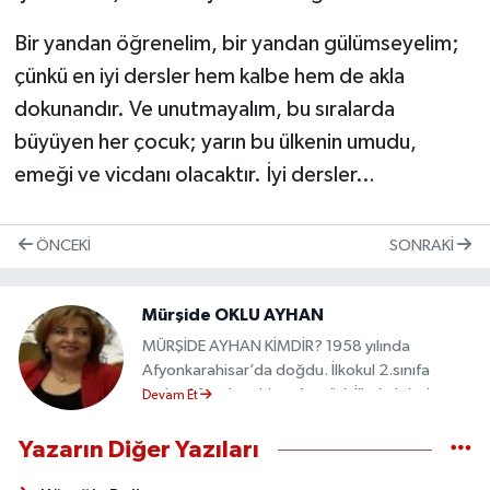
Bir yandan öğrenelim, bir yandan gülümseyelim;
çünkü en iyi dersler hem kalbe hem de akla
dokunandır. Ve unutmayalım, bu sıralarda
büyüyen her çocuk; yarın bu ülkenin umudu,
emeği ve vicdanı olacaktır. İyi dersler…
ÖNCEKI
SONRAKI
Mürşide OKLU AYHAN
MÜRŞİDE AYHAN KİMDİR? 1958 yılında
Afyonkarahisar’da doğdu. İlkokul 2.sınıfa
kadar Afyonkarahisar Atatürk İlkokulu’nda,
Devam Et
diğer sınıfları; Konya Mümtaz Koru İlkokulu’nda
tamamladı. Orta ve Lisesi Konya’da bitirdi.
Yazarın Diğer Yazıları
Selçuk Üniversitesi Matematik bölümnden