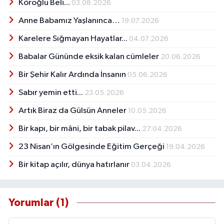
mezun oldu. Sonrasında Matematik
Köroğlu Beli...
03.08.2026
Öğretmeni olarak, 1982'de Niğde Çamardı
Anne Babamız Yaşlanınca…
19.07.2026
İmam Hatip Lisesine atandı. Niğde Bademdere
Ortaokulu, Ankara Gülveren Lisesi, Ankara
Karelere Sığmayan Hayatlar...
04.07.2026
Sincan Kız Meslek lisesi, Ankara Ağa Ceylan
İlköğretim Okulu, Ankara Etimesgut Ticaret ve
Babalar Gününde eksik kalan cümleler
20.06.2026
Anadolu Ticaret Lisesinde çalıştıktan sonra
Bir Şehir Kalır Ardında İnsanın
05.06.2026
2005 yılında emekli oldu. Şiir ve öykü
denemeleri bulunuyor. ‘’Harikalar Diyarısın
Sabır yemin etti...
23.05.2026
Türkiye’m’’ şiiri ile özel jüri ödülü aldı. Halen
Artık Biraz da Gülsün Anneler
Ankara’da yaşamaktadır.
10.05.2026
Bir kapı, bir mâni, bir tabak pilav...
27.04.2026
23 Nisan’ın Gölgesinde Eğitim Gerçeği
19.04.2026
Bir kitap açılır, dünya hatırlanır
03.04.2026
Yorumlar (1)