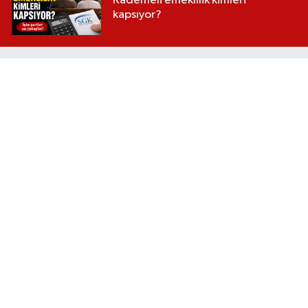
Kademeli emeklilik kimleri
kapsıyor?