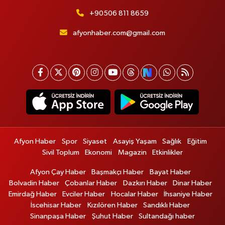
+90506 811 8659
afyonhaber.com@gmail.com
Afyon Haber
Spor
Siyaset
Asayiş Yaşam
Sağlık
Eğitim
Sivil Toplum
Ekonomi
Magazin
Etkinlikler
Afyon Çay Haber
Başmakçı Haber
Bayat Haber
Bolvadin Haber
Çobanlar Haber
Dazkırı Haber
Dinar Haber
Emirdağ Haber
Evciler Haber
Hocalar Haber
İhsaniye Haber
İscehisar Haber
Kızılören Haber
Sandıklı Haber
Sinanpaşa Haber
Şuhut Haber
Sultandağı haber