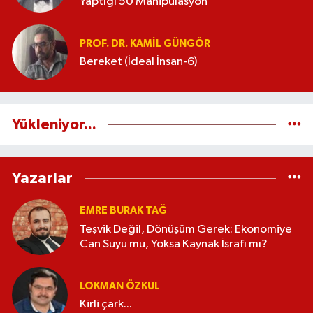
Yaptığı 50 Manipülasyon
PROF. DR. KAMIL GÜNGÖR
Bereket (İdeal İnsan-6)
Yükleniyor...
Yazarlar
EMRE BURAK TAĞ
Teşvik Değil, Dönüşüm Gerek: Ekonomiye
Can Suyu mu, Yoksa Kaynak İsrafı mı?
LOKMAN ÖZKUL
Kirli çark...