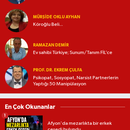
MÜRŞIDE OKLU AYHAN
Köroğlu Beli...
RAMAZAN DEMİR
Ev sahibi Türkiye; Sunum/Tanım FİL’ce
PROF. DR. EKREM ÇULFA
Psikopat, Sosyopat, Narsist Partnerlerin
Yaptığı 50 Manipülasyon
En Çok Okunanlar
1
Afyon'da mezarlıkta bir erkek
cesedi bulundu