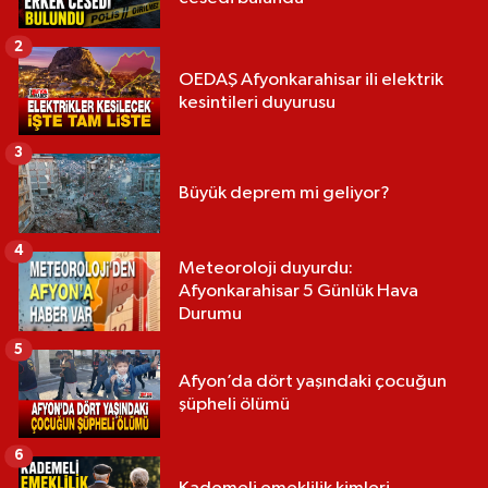
2
OEDAŞ Afyonkarahisar ili elektrik
kesintileri duyurusu
3
Büyük deprem mi geliyor?
4
Meteoroloji duyurdu:
Afyonkarahisar 5 Günlük Hava
Durumu
5
Afyon’da dört yaşındaki çocuğun
şüpheli ölümü
6