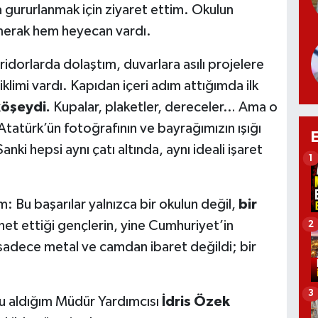
 gururlanmak için ziyaret ettim. Okulun
merak hem heyecan vardı.
ridorlarda dolaştım, duvarlara asılı projelere
klimi vardı. Kapıdan içeri adım attığımda ilk
köşeydi
.
Kupalar, plaketler, dereceler… Ama o
 Atatürk’ün fotoğrafının ve bayrağımızın ışığı
nki hepsi aynı çatı altında, aynı ideali işaret
1
Bu başarılar yalnızca bir okulun değil,
bir
t ettiği gençlerin, yine Cumhuriyet’in
2
sadece metal ve camdan ibaret değildi; bir
3
u aldığım Müdür Yardımcısı
İdris Özek