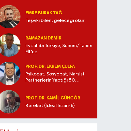
EMRE BURAK TAĞ
Teşviki bilen, geleceği okur
RAMAZAN DEMİR
Ev sahibi Türkiye; Sunum/Tanım
FİL’ce
PROF. DR. EKREM ÇULFA
Psikopat, Sosyopat, Narsist
Partnerlerin Yaptığı 50
Manipülasyon
PROF. DR. KAMIL GÜNGÖR
Bereket (İdeal İnsan-6)