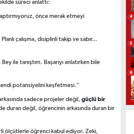
ilde süreci anlattı:
yaptırmıyoruz, önce merak etmeyi
4
lanlı çalışma, disiplinli takip ve sabır…
5
ş
Bey ile tanıştım. Başarıyı anlatırken bile
6
endi potansiyelini keşfetmesi.”
 arkasında sadece projeler değil,
güçlü bir
 duran değil, öğrencinin arkasında duran bir
li ölçütlerle öğrenci kabul ediyor. Zeki,