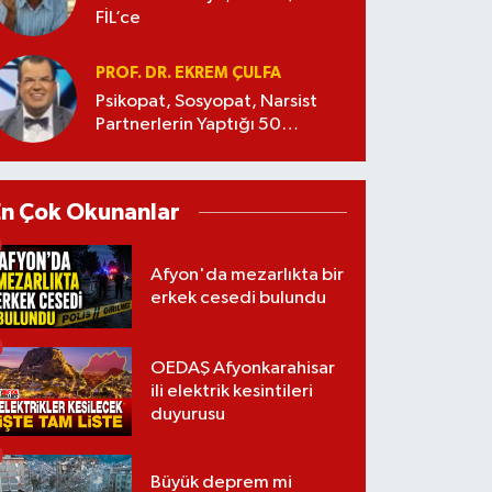
FİL’ce
PROF. DR. EKREM ÇULFA
Psikopat, Sosyopat, Narsist
Partnerlerin Yaptığı 50
Manipülasyon
En Çok Okunanlar
Afyon'da mezarlıkta bir
erkek cesedi bulundu
OEDAŞ Afyonkarahisar
ili elektrik kesintileri
duyurusu
Büyük deprem mi