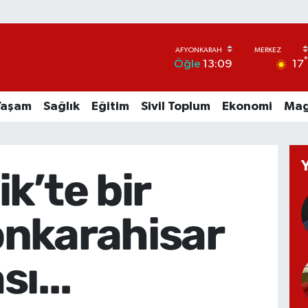
17
Öğle
13:09
Yaşam
Sağlık
Eğitim
Sivil Toplum
Ekonomi
Mag
ik’te bir
nkarahisar
ı...