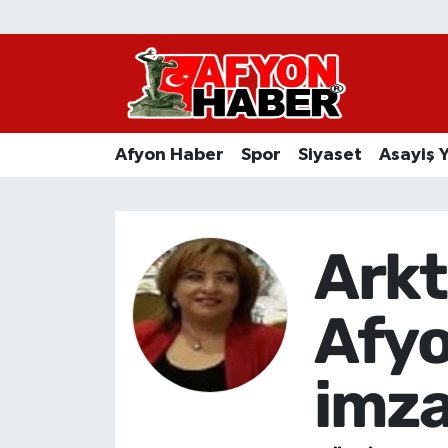
Afyon Haber
Siyaset
Afyon Haber
Spor
Siyaset
Asayiş 
Spor
Asayiş Yaşam
Arkt
Sağlık
Afyo
Eğitim
imzas
Sivil Toplum
Ekonomi