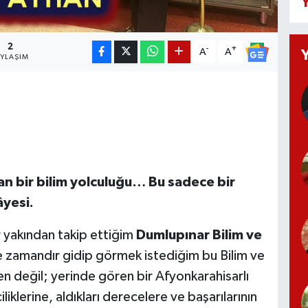
Y
2
-
+
A
A
AYLAŞIM
n bir bilim yolculuğu… Bu sadece bir
âyesi.
 yakından takip ettiğim
Dumlupınar Bilim ve
Ne zamandır gidip görmek istediğim bu Bilim ve
n değil; yerinde gören bir Afyonkarahisarlı
liklerine, aldıkları derecelere ve başarılarının