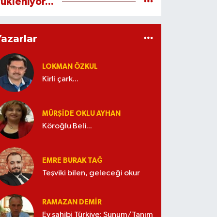
ükleniyor...
Yazarlar
LOKMAN ÖZKUL
Kirli çark...
MÜRŞIDE OKLU AYHAN
Köroğlu Beli...
EMRE BURAK TAĞ
Teşviki bilen, geleceği okur
RAMAZAN DEMİR
Ev sahibi Türkiye; Sunum/Tanım