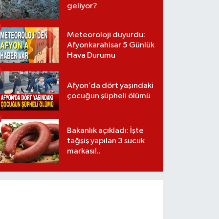
geliyor?
Meteoroloji duyurdu:
Afyonkarahisar 5 Günlük
Hava Durumu
Afyon’da dört yaşındaki
çocuğun şüpheli ölümü
Bakanlık açıkladı: İşte
tağşiş yapılan 3 sucuk
markası!..