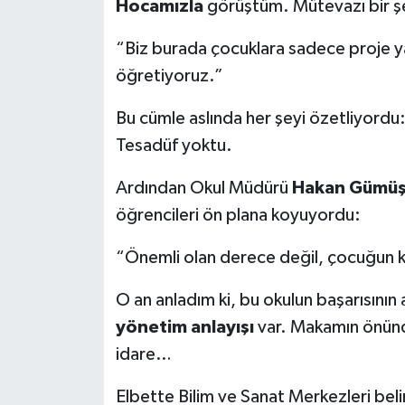
Hocamızla
görüştüm. Mütevazı bir şek
“Biz burada çocuklara sadece proje 
öğretiyoruz.”
Bu cümle aslında her şeyi özetliyordu: P
Tesadüf yoktu.
Ardından Okul Müdürü
Hakan Gümü
öğrencileri ön plana koyuyordu:
“Önemli olan derece değil, çocuğun k
O an anladım ki, bu okulun başarısının
yönetim anlayışı
var. Makamın önünde
idare…
Elbette Bilim ve Sanat Merkezleri belir