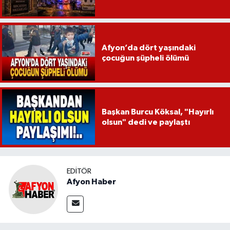
Afyon’da dört yaşındaki
çocuğun şüpheli ölümü
Başkan Burcu Köksal, "Hayırlı
olsun" dedi ve paylaştı
EDITÖR
Afyon Haber