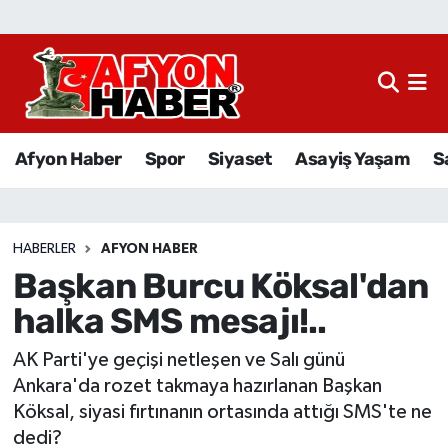
Afyon Haber
Siyaset
Afyon Haber
Spor
Siyaset
Asayiş Yaşam
S
Spor
Asayiş Yaşam
HABERLER
AFYON HABER
Başkan Burcu Köksal'dan
Sağlık
halka SMS mesajı!..
Eğitim
AK Parti'ye geçişi netleşen ve Salı günü
Sivil Toplum
Ankara'da rozet takmaya hazırlanan Başkan
Köksal, siyasi fırtınanın ortasında attığı SMS'te ne
Ekonomi
dedi?