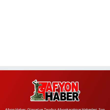
Afyon Haber; Güncel ve Tarafsız Afyonkarahisar Haberleri, Son