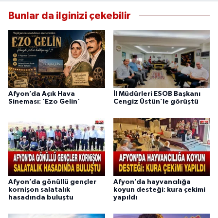
Bunlar da ilginizi çekebilir
Afyon’da Açık Hava
İl Müdürleri ESOB Başkanı
Sineması: 'Ezo Gelin'
Cengiz Üstün’le görüştü
Afyon’da gönüllü gençler
Afyon’da hayvancılığa
kornişon salatalık
koyun desteği: kura çekimi
hasadında buluştu
yapıldı