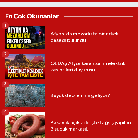
En Çok Okunanlar
1
Afyon'da mezarlıkta bir erkek
cesedi bulundu
2
OEDAŞ Afyonkarahisar ili elektrik
kesintileri duyurusu
3
Büyük deprem mi geliyor?
4
Bakanlık açıkladı: İşte tağşiş yapılan
3 sucuk markası!..