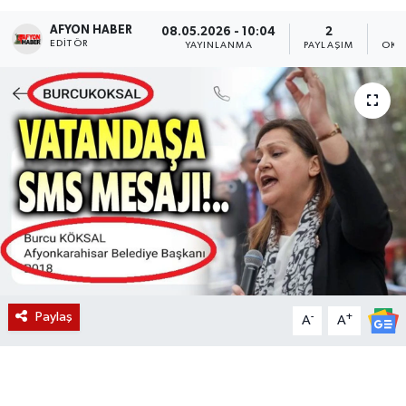
AFYON HABER
Magazin
08.05.2026 - 10:04
2
EDITÖR
YAYINLANMA
PAYLAŞIM
OKU
Etkinlikler
Paylaş
-
+
A
A