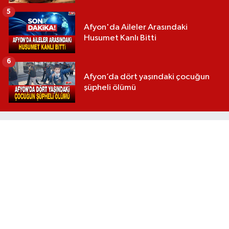
5
Afyon'da Aileler Arasındaki
Husumet Kanlı Bitti
6
Afyon’da dört yaşındaki çocuğun
şüpheli ölümü