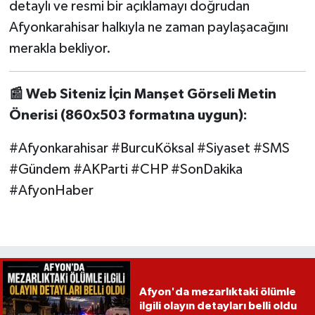
detaylı ve resmi bir açıklamayı doğrudan
Afyonkarahisar halkıyla ne zaman paylaşacağını
merakla bekliyor.
📰 Web Siteniz İçin Manşet Görseli Metin
Önerisi (860x503 formatına uygun):
#Afyonkarahisar #BurcuKöksal #Siyaset #SMS
#Gündem #AKParti #CHP #SonDakika
#AfyonHaber
Afyon'da mezarlıktaki ölümle
ilgili olayın detayları belli oldu